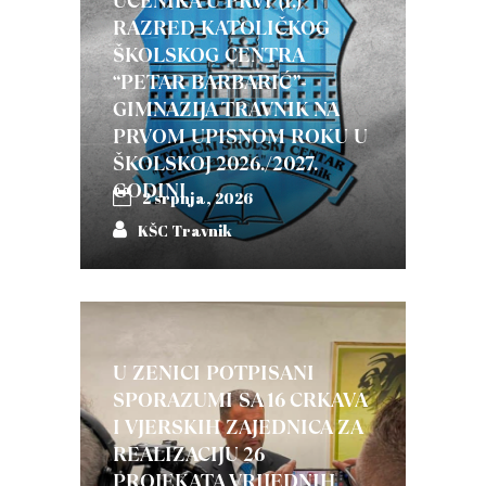
UČENIKA U PRVI (I.)
RAZRED KATOLIČKOG
ŠKOLSKOG CENTRA
“PETAR BARBARIĆ”-
GIMNAZIJA TRAVNIK NA
PRVOM UPISNOM ROKU U
ŠKOLSKOJ 2026./2027.
GODINI
2 srpnja, 2026
KŠC Travnik
U ZENICI POTPISANI
SPORAZUMI SA 16 CRKAVA
I VJERSKIH ZAJEDNICA ZA
REALIZACIJU 26
PROJEKATA VRIJEDNIH