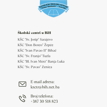
Školski centri u BiH
KŠC "Sv. Josip" Sarajevo
KŠC "Don Bosco" Žepče
KŠC "Ivan Pavao II" Bihać
KŠC "Sv. Franjo" Tuzla
KŠC "Bl. Ivan Merz" Banja Luka
KŠC "Sv. Pavao" Zenica
E-mail adresa:
ksctr@bih.net.ba
Broj telefona:
+387 30 518 823