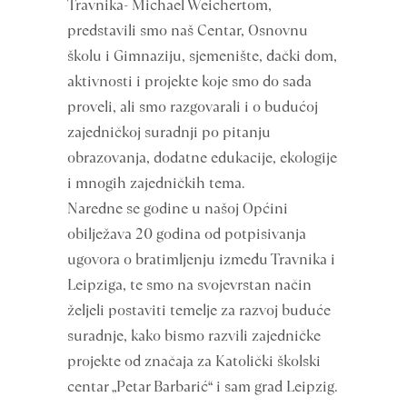
Travnika- Michael Weichertom,
predstavili smo naš Centar, Osnovnu
školu i Gimnaziju, sjemenište, đački dom,
aktivnosti i projekte koje smo do sada
proveli, ali smo razgovarali i o budućoj
zajedničkoj suradnji po pitanju
obrazovanja, dodatne edukacije, ekologije
i mnogih zajedničkih tema.
Naredne se godine u našoj Općini
obilježava 20 godina od potpisivanja
ugovora o bratimljenju između Travnika i
Leipziga, te smo na svojevrstan način
željeli postaviti temelje za razvoj buduće
suradnje, kako bismo razvili zajedničke
projekte od značaja za Katolički školski
centar „Petar Barbarić“ i sam grad Leipzig.