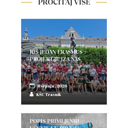
PROČITAJ VIŠE
JOŠ JEDAN ERASMUS +
PROJEKT JE IZA NAS
6 srpnja, 2026
KŠC Travnik
POPIS PRIMLJENIH