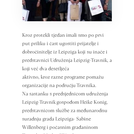
Kroz protekli tjedan imali smo po prvi
put priliku i čast ugostiti prijatelje i
dobročinitelje iz Leipziga koji su inače i
predstavnici Udruženja Leipzig-Travnik, a
koji već dva desetljeća
aktivno, kroz razne programe pomažu
organizacije na području Travnika.
Na sastanku s predsjednicom udruženja
Leipzig-Travnik gospođom Heike Konig,
predstavnicom službe za međunarodnu
suradnju grada Leipziga- Sabine
Willenberg i počasnim građaninom