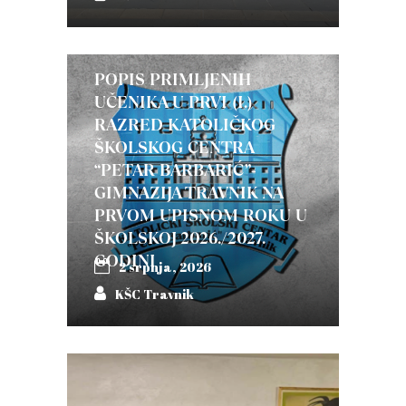
POPIS PRIMLJENIH
UČENIKA U PRVI (I.)
RAZRED KATOLIČKOG
ŠKOLSKOG CENTRA
“PETAR BARBARIĆ”-
GIMNAZIJA TRAVNIK NA
PRVOM UPISNOM ROKU U
ŠKOLSKOJ 2026./2027.
GODINI
2 srpnja, 2026
KŠC Travnik