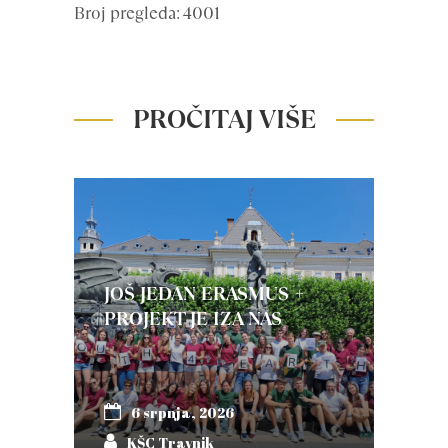
Broj pregleda: 4001
PROČITAJ VIŠE
JOŠ JEDAN ERASMUS +
PROJEKT JE IZA NAS
6 srpnja, 2026
KŠC Travnik