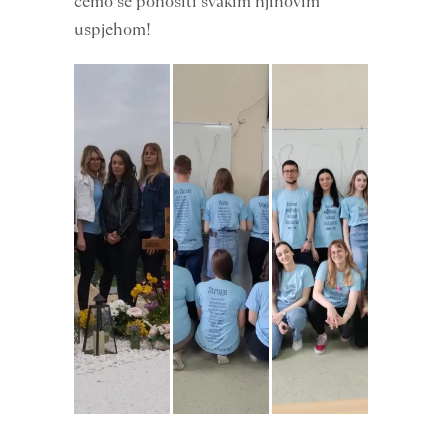
ćemo se ponositi svakim njihovim
uspjehom!