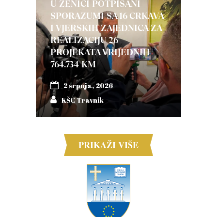
U ZENICI POTPISANI
SPORAZUMI SA 16 CRKAVA
I VJERSKIH ZAJEDNICA ZA
REALIZACIJU 26
PROJEKATA VRIJEDNIH
764.734 KM
2 srpnja, 2026
KŠC Travnik
PRIKAŽI VIŠE