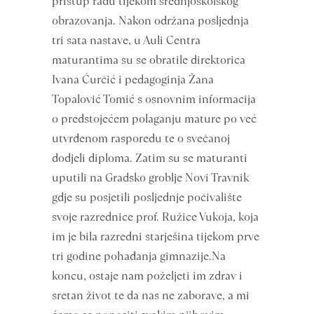
pristup radu tijekom srednjoškolskog
obrazovanja. Nakon održana posljednja
tri sata nastave, u Auli Centra
maturantima su se obratile direktorica
Ivana Ćurčić i pedagoginja Žana
Topalović Tomić s osnovnim informacija
o predstojećem polaganju mature po već
utvrđenom rasporedu te o svečanoj
dodjeli diploma. Zatim su se maturanti
uputili na Gradsko groblje Novi Travnik
gdje su posjetili posljednje počivalište
svoje razrednice prof. Ružice Vukoja, koja
im je bila razredni starješina tijekom prve
tri godine pohađanja gimnazije.Na
koncu, ostaje nam poželjeti im zdrav i
sretan život te da nas ne zaborave, a mi