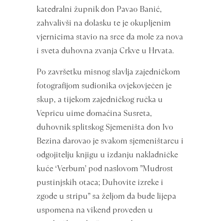
katedralni župnik don Pavao Banić,
zahvalivši na dolasku te je okupljenim
vjernicima stavio na srce da mole za nova
i sveta duhovna zvanja Crkve u Hrvata.
Po završetku misnog slavlja zajedničkom
fotografijom sudionika ovjekovječen je
skup, a tijekom zajedničkog ručka u
Vepricu uime domaćina Susreta,
duhovnik splitskog Sjemeništa don Ivo
Bezina darovao je svakom sjemeništarcu i
odgojitelju knjigu u izdanju nakladničke
kuće ‘Verbum’ pod naslovom ”Mudrost
pustinjskih otaca; Duhovite izreke i
zgode u stripu” sa željom da bude lijepa
uspomena na vikend proveden u