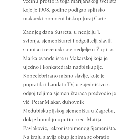
većinu prostora toga marijanskog svetišta
koje je 1908. godine podigao splitsko-
makarski pomoćni biskup Juraj Carić.
Zadnjeg dana Susreta, u nedjelju 1.
svibnja, sjemeništarci i odgojitelji slavili
su misu treće uskrsne nedjelje u Župi sv.
Marka evanđeliste u Makarskoj koja je
ujedno i konkatedrala nadbiskupije.
Koncelebrirano misno slavlje, koje je
popratila i Laudato TV, u zajedništvu s
odgojiteljima sjemeništaraca predvodio je
vlč. Petar Mlakar, duhovnik
Međubiskupijskog sjemeništa u Zagrebu,
dok je homiliju uputio preč. Matija
Pavlaković, rektor istoimenog Sjemeništa.
Na kraju slavlja okupljenima se obratio