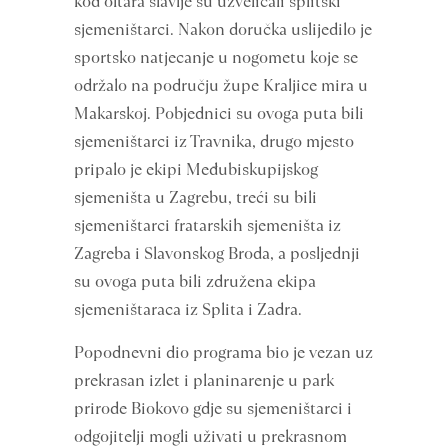
kod oltara slavlje su uzveličali splitski
sjemeništarci. Nakon doručka uslijedilo je
sportsko natjecanje u nogometu koje se
održalo na području župe Kraljice mira u
Makarskoj. Pobjednici su ovoga puta bili
sjemeništarci iz Travnika, drugo mjesto
pripalo je ekipi Međubiskupijskog
sjemeništa u Zagrebu, treći su bili
sjemeništarci fratarskih sjemeništa iz
Zagreba i Slavonskog Broda, a posljednji
su ovoga puta bili združena ekipa
sjemeništaraca iz Splita i Zadra.
Popodnevni dio programa bio je vezan uz
prekrasan izlet i planinarenje u park
prirode Biokovo gdje su sjemeništarci i
odgojitelji mogli uživati u prekrasnom