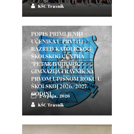
KŠC Travnik
POPIS PRIMLJENIH
UČENIKA U PRVI (I.)
RAZRED KATOLIČKOG
ŠKOLSKOG CENTRA
“PETAR BARBARIĆ”-
GIMNAZIJA TRAVNIK NA
PRVOM UPISNOM ROKU U
ŠKOLSKOJ 2026./2027.
GODINI
2 srpnja, 2026
KŠC Travnik