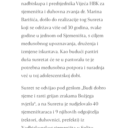
nadbiskupa i predsjednika Vijeća HBK za
sjemeništa i duhovna zvanja dr. Marina
Barišića, došlo do realizacije tog Susreta
koji se održava više od 30 godina, svake
godine u jednom od Sjemeništa, s ciljem
međusobnog upoznavanja, druženja i
izmjene iskustava. Kao budući pastiri
duša susretat će se u pastoralu te je
potrebna međusobna potpora i suradnja
već u toj adolescentskoj dobi.
Susret se odvijao pod geslom „Budi dobro
sjeme i rasti grijan zrakama Božjega
svjetla“, a na Susretu je sudjelovalo 40
sjemeništaraca i 9 njihovih odgojitelja
(rektori, duhovnici, prefekti) iz
Nadbiskupskog sjemeništa u Splitu,