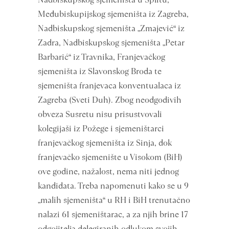
Međubiskupijskog sjemeništa iz Zagreba,
Nadbiskupskog sjemeništa „Zmajević“ iz
Zadra, Nadbiskupskog sjemeništa „Petar
Barbarić“ iz Travnika, Franjevačkog
sjemeništa iz Slavonskog Broda te
sjemeništa franjevaca konventualaca iz
Zagreba (Sveti Duh). Zbog neodgodivih
obveza Susretu nisu prisustvovali
kolegijaši iz Požege i sjemeništarci
franjevačkog sjemeništa iz Sinja, dok
franjevačko sjemenište u Visokom (BiH)
ove godine, nažalost, nema niti jednog
kandidata. Treba napomenuti kako se u 9
„malih sjemeništa“ u RH i BiH trenutačno
nalazi 61 sjemeništarac, a za njih brine 17
odgojitelja delegiranih odlukom svojih