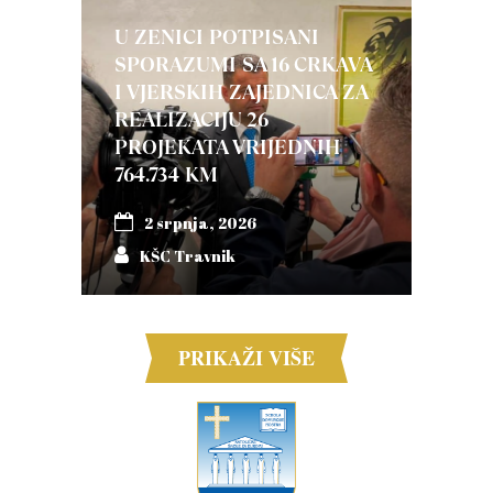
U ZENICI POTPISANI
SPORAZUMI SA 16 CRKAVA
I VJERSKIH ZAJEDNICA ZA
REALIZACIJU 26
PROJEKATA VRIJEDNIH
764.734 KM
2 srpnja, 2026
KŠC Travnik
PRIKAŽI VIŠE