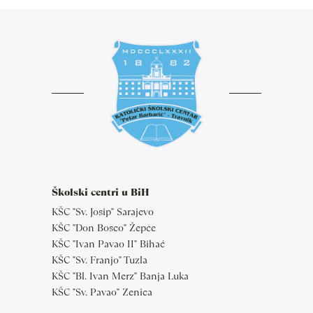
Školski centri u BiH
KŠC "Sv. Josip" Sarajevo
KŠC "Don Bosco" Žepče
KŠC "Ivan Pavao II" Bihać
KŠC "Sv. Franjo" Tuzla
KŠC "Bl. Ivan Merz" Banja Luka
KŠC "Sv. Pavao" Zenica