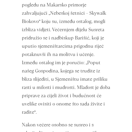
pogledu na Makarsko primorje
zahvaljujući „Nebeskoj šetnici – Skywalk
Biokovo“ koju su, između ostalog, mogli
izbliza vidjeti. Večernjem dijelu Susreta
pridružio se i nadbiskup Barišić, koji je
uputio sjemeništarcima prigodnu riječ
potaknuvši ih na molitvu i učenje.
Između ostalog im je poručio: „Poput
našeg Gospodina, kojega se trudite iz
bliza slijediti, u Sjemeništu imate priliku
rasti u milosti i mudrosti. Mladost je doba
priprave za cijeli život i budućnost će
uvelike ovisiti o onome što sada živite i
radite“.
Nakon večere osobno se susreo i s