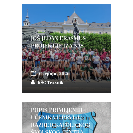
JOŠ JEDAN ERASMUS +
PROJEKT JE IZA NAS
6 srpnja, 2026
KŠC Travnik
POPIS PRIMLJENIH
UČENIKA U PRVI (I.)
RAZRED KATOLIČKOG
ŠKOLSKOG CENTRA