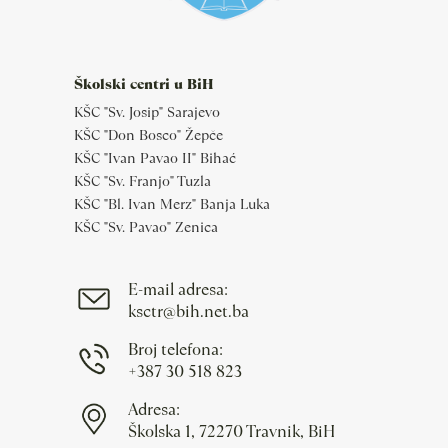
Školski centri u BiH
KŠC "Sv. Josip" Sarajevo
KŠC "Don Bosco" Žepče
KŠC "Ivan Pavao II" Bihać
KŠC "Sv. Franjo" Tuzla
KŠC "Bl. Ivan Merz" Banja Luka
KŠC "Sv. Pavao" Zenica
E-mail adresa:
ksctr@bih.net.ba
Broj telefona:
+387 30 518 823
Adresa:
Školska 1, 72270 Travnik, BiH