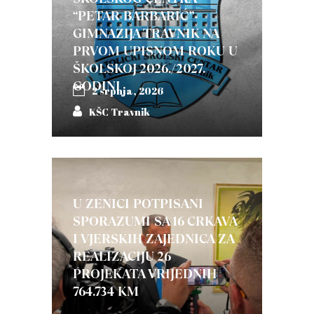
“PETAR BARBARIĆ”-
GIMNAZIJA TRAVNIK NA
PRVOM UPISNOM ROKU U
ŠKOLSKOJ 2026./2027.
GODINI
2 srpnja, 2026
KŠC Travnik
U ZENICI POTPISANI
SPORAZUMI SA 16 CRKAVA
I VJERSKIH ZAJEDNICA ZA
REALIZACIJU 26
PROJEKATA VRIJEDNIH
764.734 KM