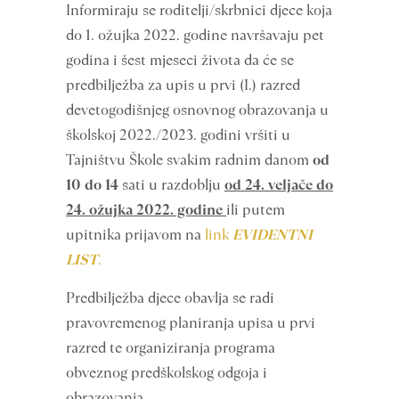
Informiraju se roditelji/skrbnici djece koja
do 1. ožujka 2022. godine navršavaju pet
godina i šest mjeseci života da će se
predbilježba za upis u prvi (I.) razred
devetogodišnjeg osnovnog obrazovanja u
školskoj 2022./2023. godini vršiti u
Tajništvu Škole svakim radnim danom
od
10 do 14
sati u razdoblju
od 24. veljače do
24. ožujka 2022. godine
ili putem
upitnika prijavom na
link
EVIDENTNI
LIST
.
Predbilježba djece obavlja se radi
pravovremenog planiranja upisa u prvi
razred te organiziranja programa
obveznog predškolskog odgoja i
obrazovanja.