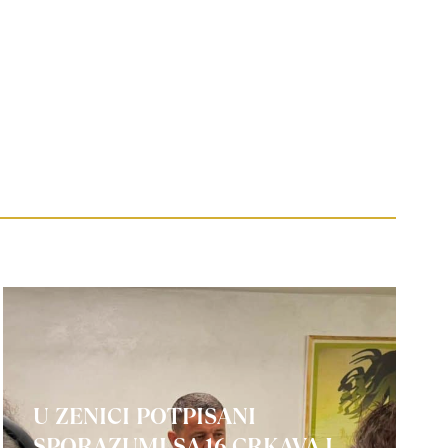
U ZENICI POTPISANI
SPORAZUMI SA 16 CRKAVA I