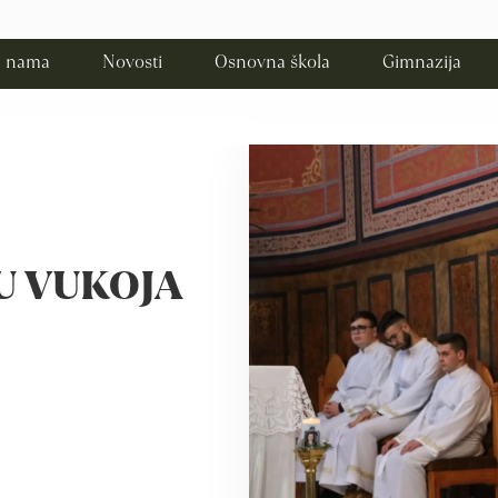
 nama
Novosti
Osnovna škola
Gimnazija
U VUKOJA