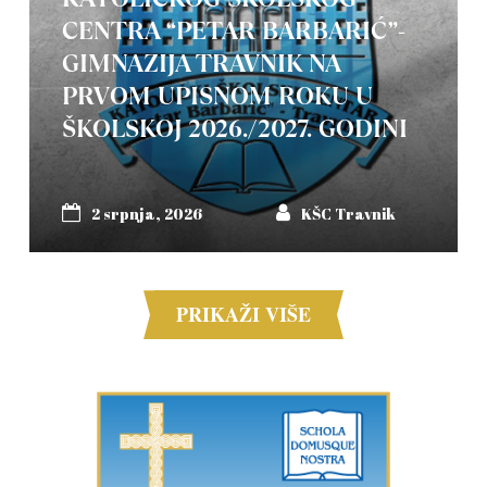
CENTRA “PETAR BARBARIĆ”-
GIMNAZIJA TRAVNIK NA
PRVOM UPISNOM ROKU U
ŠKOLSKOJ 2026./2027. GODINI
2 srpnja, 2026
KŠC Travnik
PRIKAŽI VIŠE