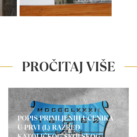
PROČITAJ VIŠE
POPIS PRIMLJENIH UČENIKA
U PRVI (I.) RAZRED
KATOLIČKOG ŠKOLSKOG