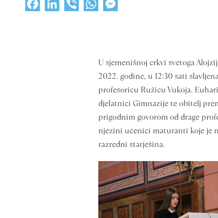
Facebook
LinkedIn
Viber
WhatsApp
Messenger
U sjemenišnoj crkvi svetoga Alojzij
2022. godine, u 12:30 sati slavljen
profesoricu Ružicu Vukoja. Euharis
djelatnici Gimnazije te obitelj pr
prigodnim govorom od drage profeso
njezini učenici maturanti koje je 
razredni starješina.