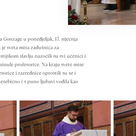
a Gonzage u ponedjeljak, 17. siječnja
a je sveta misa zadušnica za
tijskom slavlju nazočili su svi učenici i
eminule profesorice. Na kraju svete mise
rice i razrednice oprostili su se i
nesebično i s puno ljubavi vodila kao