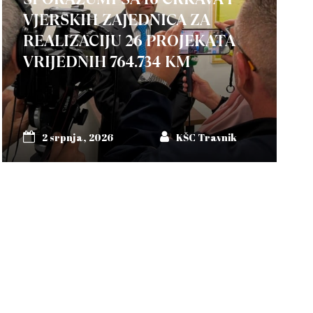
VJERSKIH ZAJEDNICA ZA
REALIZACIJU 26 PROJEKATA
VRIJEDNIH 764.734 KM
2 srpnja, 2026
KŠC Travnik