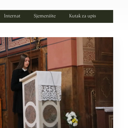
Internat
Sjemenište
Kutak za upis