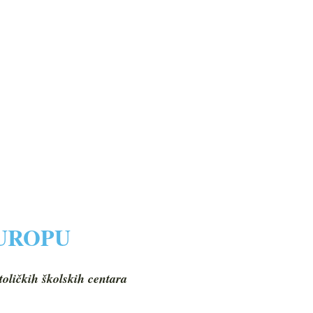
EUROPU
toličkih školskih centara