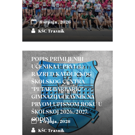
6 srpnja, 2026
KŠC Travnik
POPIS PRIMLJENIH
UČENIKA U PRVI (I.)
RAZRED KATOLIČKOG
ŠKOLSKOG CENTRA
“PETAR BARBARIĆ”-
GIMNAZIJA TRAVNIK NA
PRVOM UPISNOM ROKU U
ŠKOLSKOJ 2026./2027.
GODINI
2 srpnja, 2026
KŠC Travnik