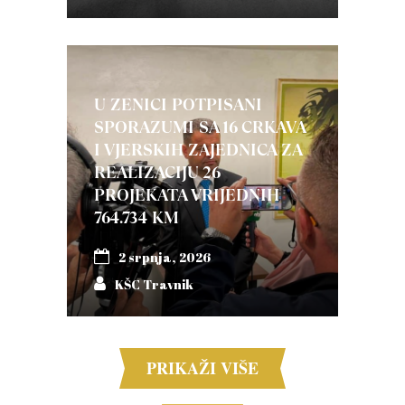
U ZENICI POTPISANI
SPORAZUMI SA 16 CRKAVA
I VJERSKIH ZAJEDNICA ZA
REALIZACIJU 26
PROJEKATA VRIJEDNIH
764.734 KM
2 srpnja, 2026
KŠC Travnik
PRIKAŽI VIŠE