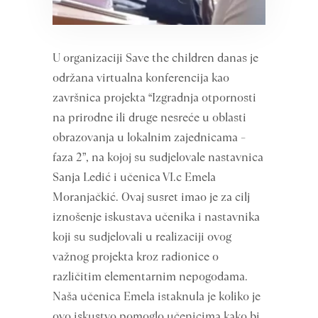
U organizaciji Save the children danas je
održana virtualna konferencija kao
završnica projekta “Izgradnja otpornosti
na prirodne ili druge nesreće u oblasti
obrazovanja u lokalnim zajednicama –
faza 2”, na kojoj su sudjelovale nastavnica
Sanja Ledić i učenica VI.c Emela
Moranjačkić. Ovaj susret imao je za cilj
iznošenje iskustava učenika i nastavnika
koji su sudjelovali u realizaciji ovog
važnog projekta kroz radionice o
različitim elementarnim nepogodama.
Naša učenica Emela istaknula je koliko je
ovo iskustvo pomoglo učenicima kako bi