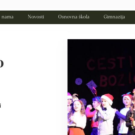
 nama
Novosti
Osnovna škola
Gimnazija
O
i