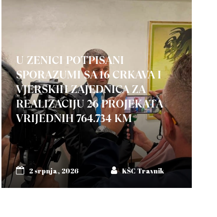
U ZENICI POTPISANI
SPORAZUMI SA 16 CRKAVA I
VJERSKIH ZAJEDNICA ZA
REALIZACIJU 26 PROJEKATA
VRIJEDNIH 764.734 KM
2 srpnja, 2026
KŠC Travnik