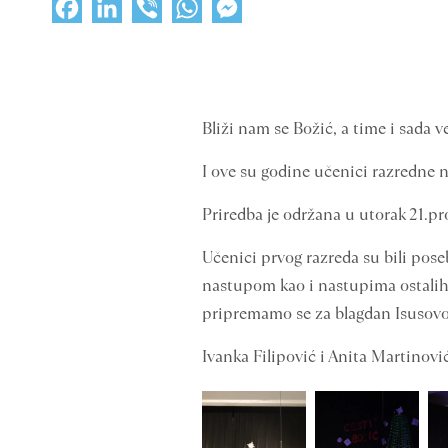
Facebook
LinkedIn
Viber
WhatsApp
Messenger
Bliži nam se Božić, a time i sada 
I ove su godine učenici razredne 
Priredba je održana u utorak 21.pr
Učenici prvog razreda su bili poseb
nastupom kao i nastupima ostalih u
pripremamo se za blagdan Isusovo
Ivanka Filipović i Anita Martinovi