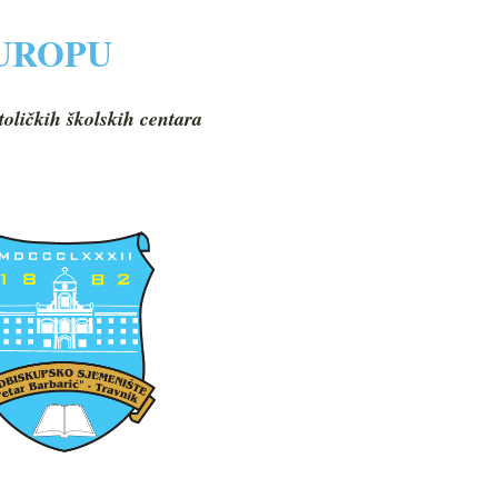
EUROPU
toličkih školskih centara