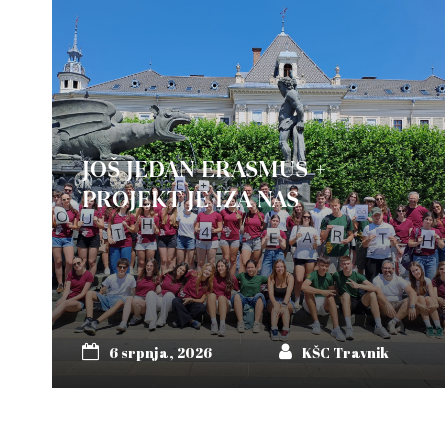
JOŠ JEDAN ERASMUS +
PROJEKT JE IZA NAS
6 srpnja, 2026
KŠC Travnik