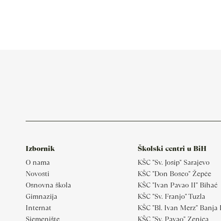
Izbornik
Školski centri u BiH
O nama
KŠC "Sv. Josip" Sarajevo
Novosti
KŠC "Don Bosco" Žepče
Osnovna škola
KŠC "Ivan Pavao II" Bihać
Gimnazija
KŠC "Sv. Franjo" Tuzla
Internat
KŠC "Bl. Ivan Merz" Banja
Sjemenište
KŠC "Sv. Pavao" Zenica