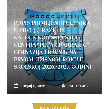
POPIS PRIMLJENIH UČENIKA
U PRVI (I.) RAZRED
KATOLIČKOG ŠKOLSKOG
CENTRA “PETAR BARBARIĆ”-
GIMNAZIJA TRAVNIK NA
PRVOM UPISNOM ROKU U
ŠKOLSKOJ 2026./2027. GODINI
2 srpnja, 2026
KŠC Travnik
PRIKAŽI VIŠE