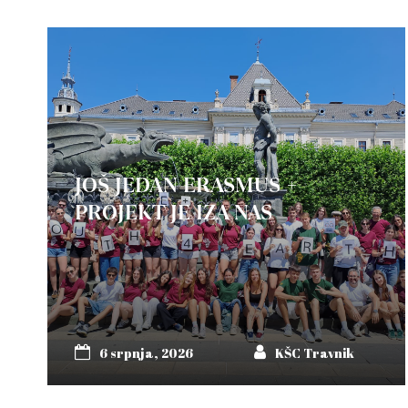
JOŠ JEDAN ERASMUS +
PROJEKT JE IZA NAS
6 srpnja, 2026
KŠC Travnik