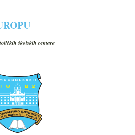
EUROPU
toličkih školskih centara