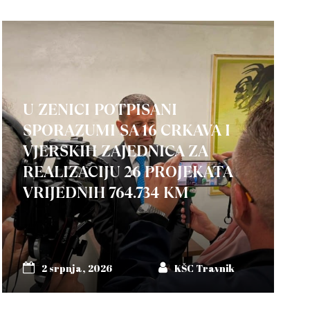
U ZENICI POTPISANI
SPORAZUMI SA 16 CRKAVA I
VJERSKIH ZAJEDNICA ZA
REALIZACIJU 26 PROJEKATA
VRIJEDNIH 764.734 KM
2 srpnja, 2026
KŠC Travnik