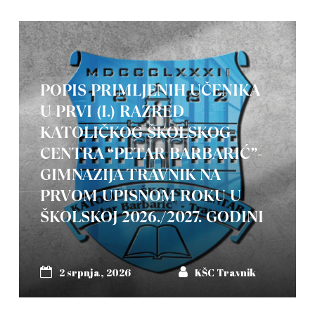
POPIS PRIMLJENIH UČENIKA
U PRVI (I.) RAZRED
KATOLIČKOG ŠKOLSKOG
CENTRA “PETAR BARBARIĆ”-
GIMNAZIJA TRAVNIK NA
PRVOM UPISNOM ROKU U
ŠKOLSKOJ 2026./2027. GODINI
2 srpnja, 2026
KŠC Travnik