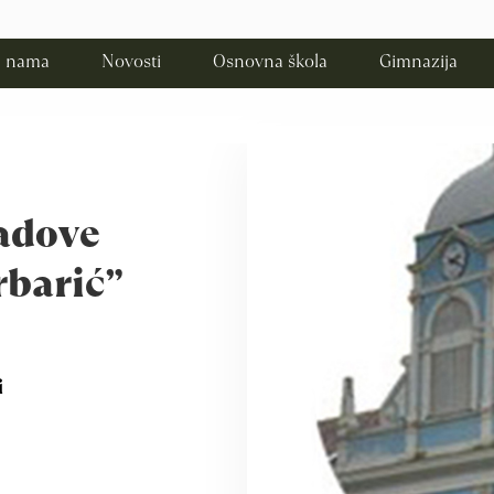
 nama
Novosti
Osnovna škola
Gimnazija
radove
rbarić”
i