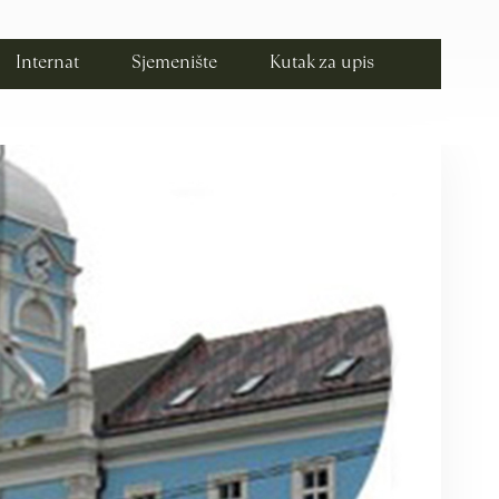
Internat
Sjemenište
Kutak za upis