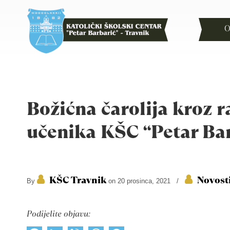
O
Božićna čarolija kroz 
učenika KŠC “Petar Ba
KŠC Travnik
Novost
By
on 20 prosinca, 2021
/
Podijelite objavu: