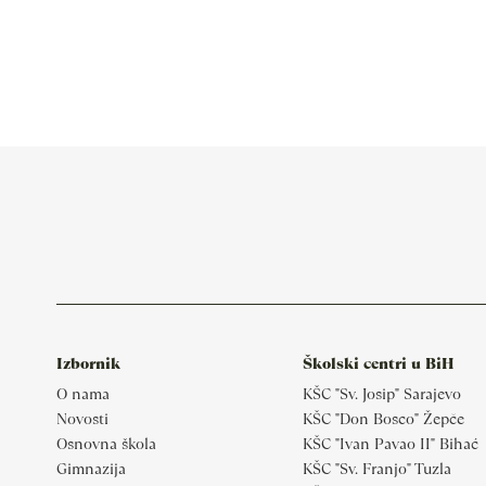
Izbornik
Školski centri u BiH
O nama
KŠC "Sv. Josip" Sarajevo
Novosti
KŠC "Don Bosco" Žepče
Osnovna škola
KŠC "Ivan Pavao II" Bihać
Gimnazija
KŠC "Sv. Franjo" Tuzla