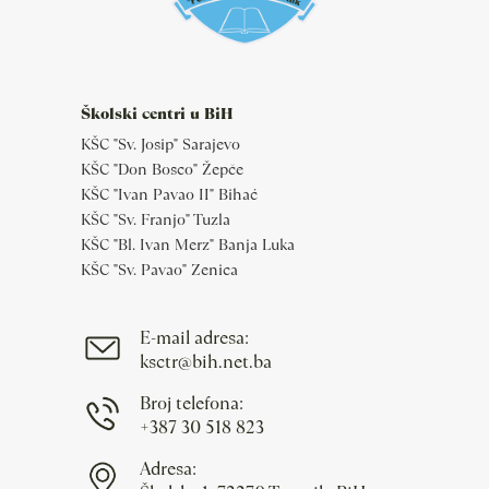
Školski centri u BiH
KŠC "Sv. Josip" Sarajevo
KŠC "Don Bosco" Žepče
KŠC "Ivan Pavao II" Bihać
KŠC "Sv. Franjo" Tuzla
KŠC "Bl. Ivan Merz" Banja Luka
KŠC "Sv. Pavao" Zenica
E-mail adresa:
ksctr@bih.net.ba
Broj telefona:
+387 30 518 823
Adresa: