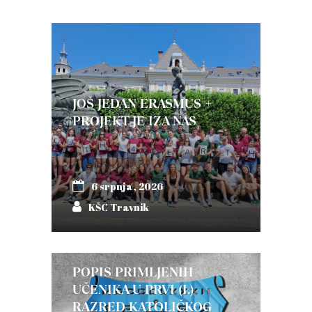
JOŠ JEDAN ERASMUS +
PROJEKT JE IZA NAS
6 srpnja, 2026
KŠC Travnik
POPIS PRIMLJENIH
UČENIKA U PRVI (I.)
RAZRED KATOLIČKOG