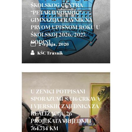
ŠKOLSKOG CENTRA
“PETAR BARBARIĆ”-
GIMNAZIJA TRAVNIK NA
PRVOM UPISNOM ROKU U
ŠKOLSKOJ 2026./2027.
GODINI
2 srpnja, 2026
KŠC Travnik
U ZENICI POTPISANI
SPORAZUMI SA 16 CRKAVA
I VJERSKIH ZAJEDNICA ZA
REALIZACIJU 26
PROJEKATA VRIJEDNIH
764.734 KM