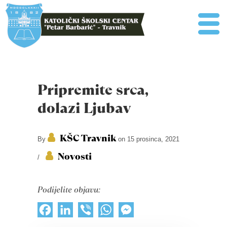
Pripremite srca,
dolazi Ljubav
KŠC Travnik
By
on 15 prosinca, 2021
Novosti
/
Podijelite objavu:
Facebook
LinkedIn
Viber
WhatsApp
Messenger