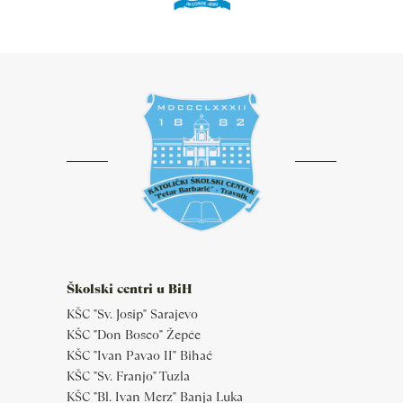
Školski centri u BiH
KŠC "Sv. Josip" Sarajevo
KŠC "Don Bosco" Žepče
KŠC "Ivan Pavao II" Bihać
KŠC "Sv. Franjo" Tuzla
KŠC "Bl. Ivan Merz" Banja Luka