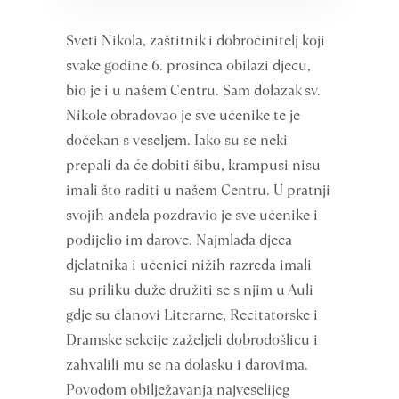
Sveti Nikola, zaštitnik i dobročinitelj koji
svake godine 6. prosinca obilazi djecu,
bio je i u našem Centru. Sam dolazak sv.
Nikole obradovao je sve učenike te je
dočekan s veseljem. Iako su se neki
prepali da će dobiti šibu, krampusi nisu
imali što raditi u našem Centru. U pratnji
svojih anđela pozdravio je sve učenike i
podijelio im darove. Najmlađa djeca
djelatnika i učenici nižih razreda imali
su priliku duže družiti se s njim u Auli
gdje su članovi Literarne, Recitatorske i
Dramske sekcije zaželjeli dobrodošlicu i
zahvalili mu se na dolasku i darovima.
Povodom obilježavanja najveselijeg