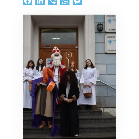
Facebook
LinkedIn
Viber
WhatsApp
Messenger