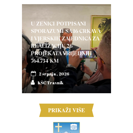
U ZENICI POTPISANI
SPORAZUMI SA 16 CRKAVA
I VJERSKIH ZAJEDNICA ZA
REALIZACIJU 26
PROJEKATA VRIJEDNIH
764.734 KM
2 srpnja, 2026
KŠC Travnik
PRIKAŽI VIŠE