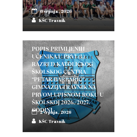
6 srpnja, 2026
KŠC Travnik
POPIS PRIMLJENIH
UČENIKA U PRVI (I.)
RAZRED KATOLIČKOG
ŠKOLSKOG CENTRA
“PETAR BARBARIĆ”-
GIMNAZIJA TRAVNIK NA
PRVOM UPISNOM ROKU U
ŠKOLSKOJ 2026./2027.
GODINI
2 srpnja, 2026
KŠC Travnik