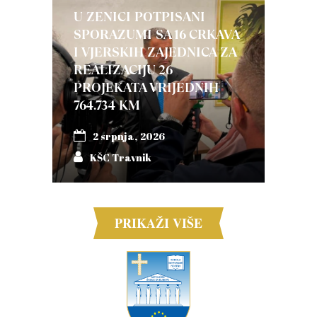
U ZENICI POTPISANI
SPORAZUMI SA 16 CRKAVA
I VJERSKIH ZAJEDNICA ZA
REALIZACIJU 26
PROJEKATA VRIJEDNIH
764.734 KM
2 srpnja, 2026
KŠC Travnik
PRIKAŽI VIŠE