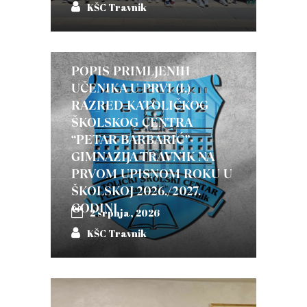
KŠC Travnik
POPIS PRIMLJENIH
UČENIKA U PRVI (I.)
RAZRED KATOLIČKOG
ŠKOLSKOG CENTRA
“PETAR BARBARIĆ”-
GIMNAZIJA TRAVNIK NA
PRVOM UPISNOM ROKU U
ŠKOLSKOJ 2026./2027.
GODINI
2 srpnja, 2026
KŠC Travnik