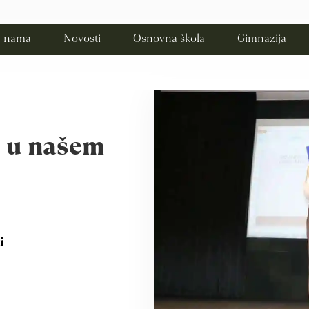
 nama
Novosti
Osnovna škola
Gimnazija
n u našem
i