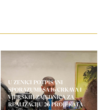
U ZENICI POTPISANI
SPORAZUMI SA 16 CRKAVA I
VJERSKIH ZAJEDNICA ZA
REALIZACIJU 26 PROJEKATA