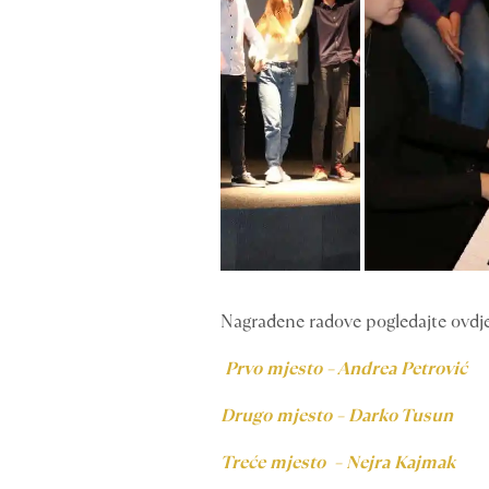
Nagrađene radove pogledajte ovdje
Prvo mjesto – Andrea Petrović
Drugo mjesto – Darko Tusun
Treće mjesto – Nejra Kajmak