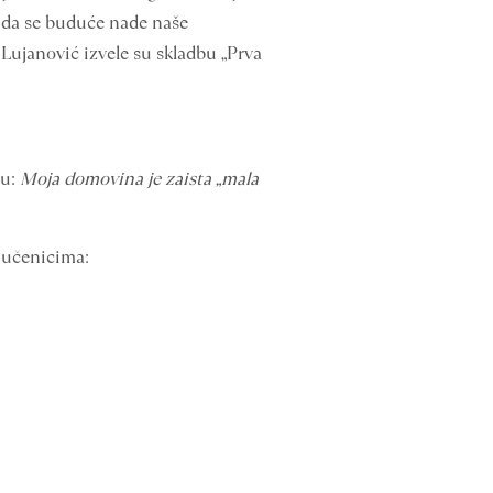
go da se buduće nade naše
 Lujanović izvele su skladbu „Prva
mu:
Moja domovina je zaista „mala
m učenicima: