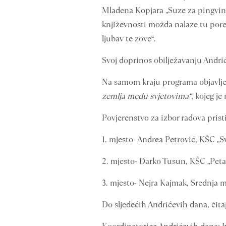
Mladena Kopjara „Suze za pingvine“
književnosti možda nalaze tu pored
ljubav te zove“.
Svoj doprinos obilježavanju Andrić
Na samom kraju programa objavljen
zemlja među svjetovima“,
kojeg je 
Povjerenstvo za izbor radova pristi
1. mjesto- Andrea Petrović, KŠC „Sv
2. mjesto- Darko Tusun, KŠC „Peta
3. mjesto- Nejra Kajmak, Srednja m
Do sljedećih Andrićevih dana, čita