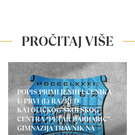
PROČITAJ VIŠE
POPIS PRIMLJENIH UČENIKA
U PRVI (I.) RAZRED
KATOLIČKOG ŠKOLSKOG
CENTRA “PETAR BARBARIĆ”-
GIMNAZIJA TRAVNIK NA