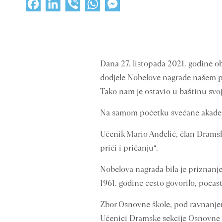
Facebook
LinkedIn
Viber
WhatsApp
Messenger
Dana 27. listopada 2021. godine o
dodjele Nobelove nagrade našem pis
Tako nam je ostavio u baštinu svoje
Na samom početku svečane akademij
Učenik Mario Anđelić, član Dramske
priči i pričanju“.
Nobelova nagrada bila je priznanj
1961. godine često govorilo, počast
Zbor Osnovne škole, pod ravnanjem
Učenici Dramske sekcije Osnovne šk