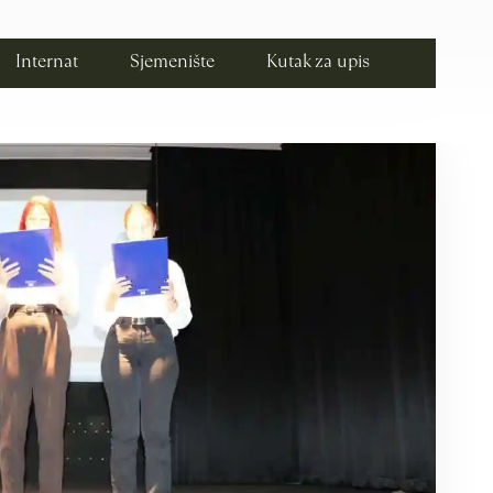
Internat
Sjemenište
Kutak za upis