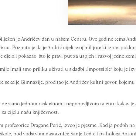
bilježen je Andrićev dan u našem Centru. Ove godine tema Andr
cu. Poznato je da je Andrić cijeli svoj milijunski iznos poklon
 djelo i pokazao što je pravi put za uspjeh i razvoj jedne zemlj
e imali smo priliku uživati u skladbi „Impossible“ koju je izv
 sekcije Gimnazije, pročitao je Andrićev kultni govor, kojemu j
e ne samo jednom raskošnom i neponovljivom talentu kakav je A
 za cijelu našu književnost.
 profesorice Dragane Perić, izveo je pjesme „Kad ja pođoh na 
ole, pod vodstvom nastavnice Sanje Ledić i psihologa Antonija B