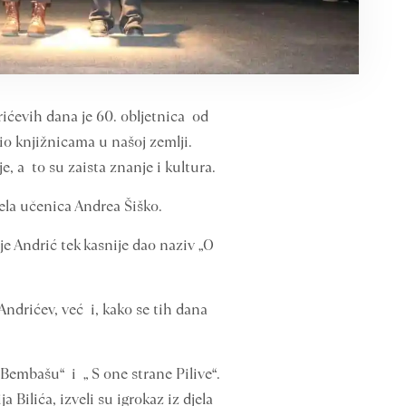
ićevih dana je 60. obljetnica od
io knjižnicama u našoj zemlji.
e, a to su zaista znanje i kultura.
ela učenica Andrea Šiško.
e Andrić tek kasnije dao naziv „O
ndrićev, već i, kako se tih dana
Bembašu“ i „ S one strane Pilive“.
ilića, izveli su igrokaz iz djela