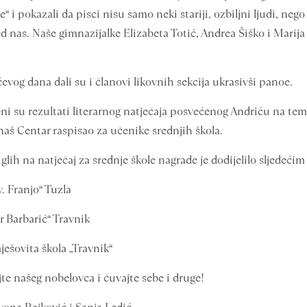
 i pokazali da pisci nisu samo neki stariji, ozbiljni ljudi, ne
 nas. Naše gimnazijalke Elizabeta Totić, Andrea Šiško i Marija
evog dana dali su i članovi likovnih sekcija ukrasivši panoe.
i su rezultati literarnog natječaja posvećenog Andriću na te
naš Centar raspisao za učenike srednjih škola.
glih na natječaj za srednje škole nagrade je dodijelilo sljedeći
. Franjo“ Tuzla
r Barbarić“ Travnik
ješovita škola „Travnik“
jte našeg nobelovca i čuvajte sebe i druge!