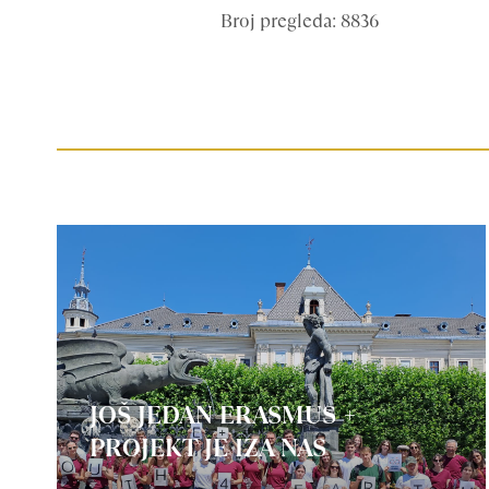
Broj pregleda: 8836
JOŠ JEDAN ERASMUS +
PROJEKT JE IZA NAS