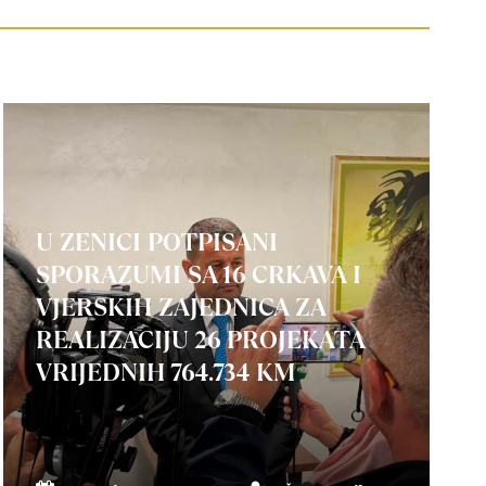
U ZENICI POTPISANI
SPORAZUMI SA 16 CRKAVA I
VJERSKIH ZAJEDNICA ZA
REALIZACIJU 26 PROJEKATA
VRIJEDNIH 764.734 KM