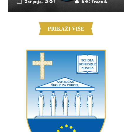
2 srpnja, 2026
KŠC Travnik
PRIKAŽI VIŠE