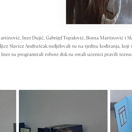
artinović, Ines Dujić, Gabrijel Topalović, Borna Martinović i 
jice Slavice Andruščak sudjelovali su na tjednu kodiranja, koji
 Ines su programirali robote dok su ostali učenici pravili scenu