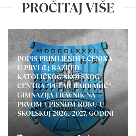
PROČITAJ VIŠE
POPIS PRIMLJENIH UČENIKA
U PRVI (I.) RAZRED
KATOLIČKOG ŠKOLSKOG
CENTRA “PETAR BARBARIĆ”-
GIMNAZIJA TRAVNIK NA
PRVOM UPISNOM ROKU U
ŠKOLSKOJ 2026./2027. GODINI