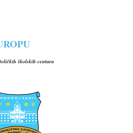
EUROPU
toličkih školskih centara