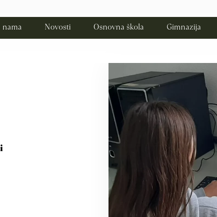
 nama
Novosti
Osnovna škola
Gimnazija
i