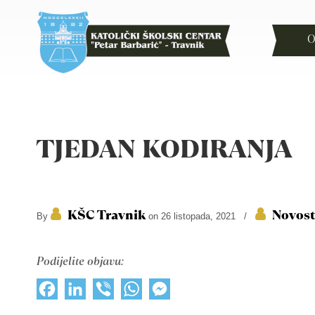
O
TJEDAN KODIRANJA
KŠC Travnik
Novost
By
on 26 listopada, 2021
/
Podijelite objavu:
Facebook
LinkedIn
Viber
WhatsApp
Messenger