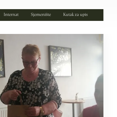
Internat
Sjemenište
Kutak za upis