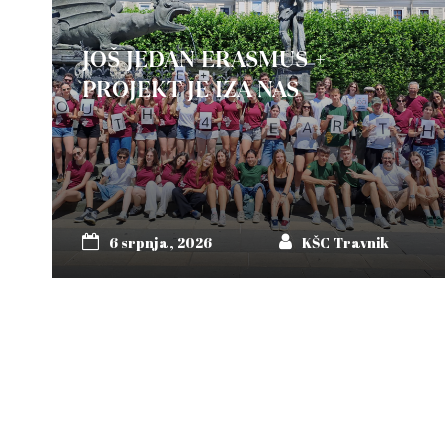
JOŠ JEDAN ERASMUS +
PROJEKT JE IZA NAS
6 srpnja, 2026
KŠC Travnik