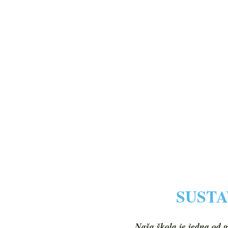
SUSTA
Naša škola je jedna od g