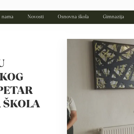
 nama
Novosti
Osnovna škola
Gimnazija
U
ČKOG
PETAR
 ŠKOLA