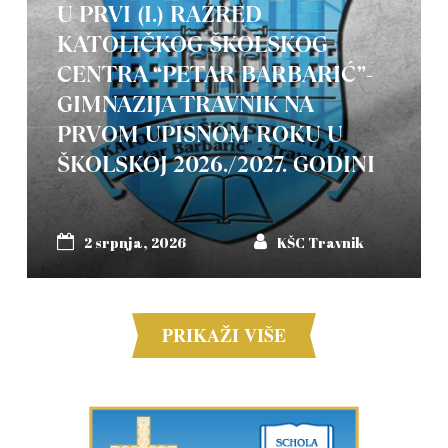
U PRVI (I.) RAZRED
KATOLIČKOG ŠKOLSKOG
CENTRA “PETAR BARBARIĆ”-
GIMNAZIJA TRAVNIK NA
PRVOM UPISNOM ROKU U
ŠKOLSKOJ 2026./2027. GODINI
2 srpnja, 2026
KŠC Travnik
PRIKAŽI VIŠE