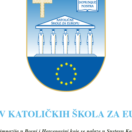
V KATOLIČKIH ŠKOLA ZA 
imnazija u Bosni i Hercegovini koje se nalaze u Sustavu Ka