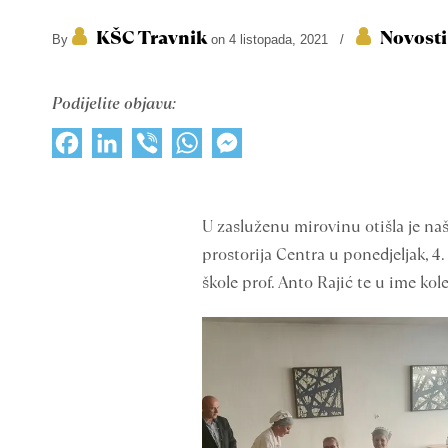
KŠC Travnik
Novosti
By
on 4 listopada, 2021
/
Podijelite objavu:
Facebook
LinkedIn
Viber
WhatsApp
Messenger
U zasluženu mirovinu otišla je naš
prostorija Centra u ponedjeljak, 4.
škole prof. Anto Rajić te u ime kol