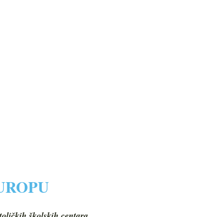
EUROPU
toličkih školskih centara