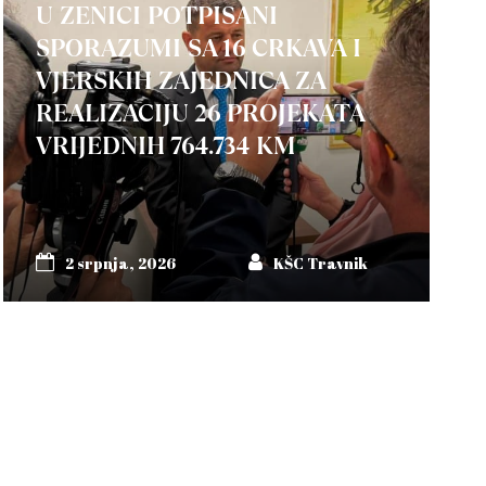
U ZENICI POTPISANI
SPORAZUMI SA 16 CRKAVA I
VJERSKIH ZAJEDNICA ZA
REALIZACIJU 26 PROJEKATA
VRIJEDNIH 764.734 KM
2 srpnja, 2026
KŠC Travnik