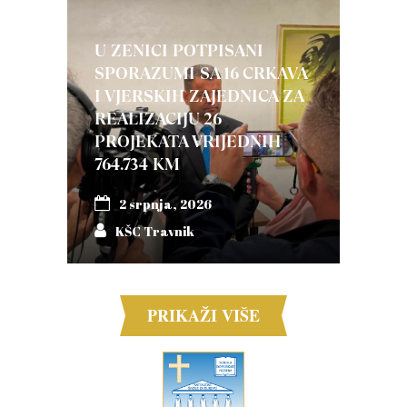
U ZENICI POTPISANI
SPORAZUMI SA 16 CRKAVA
I VJERSKIH ZAJEDNICA ZA
REALIZACIJU 26
PROJEKATA VRIJEDNIH
764.734 KM
2 srpnja, 2026
KŠC Travnik
PRIKAŽI VIŠE