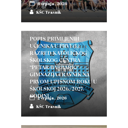
6 srpnja, 2026
KŠC Travnik
POPIS PRIMLJENIH
UČENIKA U PRVI (I.)
RAZRED KATOLIČKOG
ŠKOLSKOG CENTRA
“PETAR BARBARIĆ”-
GIMNAZIJA TRAVNIK NA
PRVOM UPISNOM ROKU U
ŠKOLSKOJ 2026./2027.
GODINI
2 srpnja, 2026
KŠC Travnik