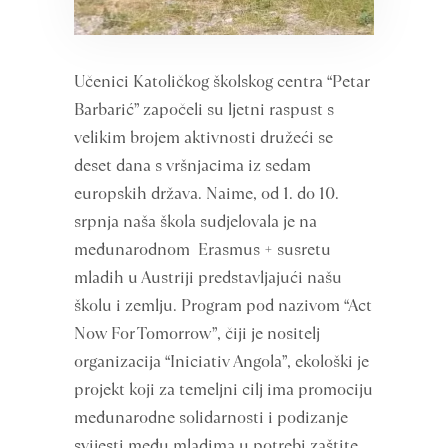
Učenici Katoličkog školskog centra “Petar
Barbarić” započeli su ljetni raspust s
velikim brojem aktivnosti družeći se
deset dana s vršnjacima iz sedam
europskih država. Naime, od 1. do 10.
srpnja naša škola sudjelovala je na
međunarodnom Erasmus + susretu
mladih u Austriji predstavljajući našu
školu i zemlju. Program pod nazivom “Act
Now For Tomorrow”, čiji je nositelj
organizacija “Iniciativ Angola”, ekološki je
projekt koji za temeljni cilj ima promociju
međunarodne solidarnosti i podizanje
svijesti među mladima u potrebi zaštite