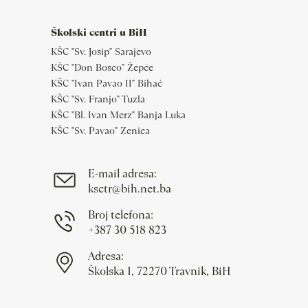
Školski centri u BiH
KŠC "Sv. Josip" Sarajevo
KŠC "Don Bosco" Žepče
KŠC "Ivan Pavao II" Bihać
KŠC "Sv. Franjo" Tuzla
KŠC "Bl. Ivan Merz" Banja Luka
KŠC "Sv. Pavao" Zenica
E-mail adresa:
ksctr@bih.net.ba
Broj telefona:
+387 30 518 823
Adresa:
Školska 1, 72270 Travnik, BiH