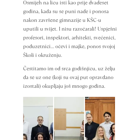
Osmijeh na licu isti kao prije dvadeset
godina, kada su se puni nade i ponosa
nakon završene gimnazije u KŠC-u
uputili u svijet. I nisu razočarali! Uspješni
profesori, inspektori, arhitekti, svećenici,
poduzetnici… očevi i majke, ponos svojoj
Školi i okruženju.
Čestitamo im od srca godišnjicu, uz želju
da se uz one (koji su ovaj put opravdano
izostali) okupljaju još mnogo godina.