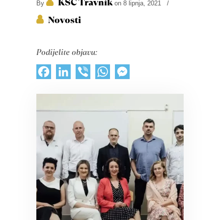
KŠC Travnik
By
on 8 lipnja, 2021
/
Novosti
Podijelite objavu:
Facebook
LinkedIn
Viber
WhatsApp
Messenger