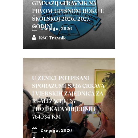
GIMNAZIJA TRAVNIK NA
PRVOM UPISNOM ROKU U
ŠKOLSKOJ 2026./2027.
GODINI
2 srpnja, 2026
KŠC Travnik
U ZENICI POTPISANI
SPORAZUMI SA 16 CRKAVA
I VJERSKIH ZAJEDNICA ZA
REALIZACIJU 26
PROJEKATA VRIJEDNIH
764.734 KM
2 srpnja, 2026