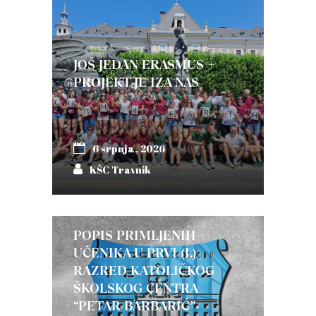
JOŠ JEDAN ERASMUS +
PROJEKT JE IZA NAS
6 srpnja, 2026
KŠC Travnik
POPIS PRIMLJENIH
UČENIKA U PRVI (I.)
RAZRED KATOLIČKOG
ŠKOLSKOG CENTRA
“PETAR BARBARIĆ”-