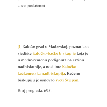
zove poslušnost.
[1]
Kaloča: grad u Mađarskoj,
poznat kao
sjedište
Kaločko-bačke biskupije
koja je
u međuvremenu podignuta na razinu
nadbiskupije, a nosi ime
Kaločko-
kečkemetska nadbiskupija
. Rečenu
biskupiju je osnovao
sveti Stjepan
.
Broj pregleda: 6951