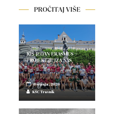
PROČITAJ VIŠE
JOŠ JEDAN ERASMUS +
PROJEKT JE IZA NAS
6 srpnja, 2026
KŠC Travnik