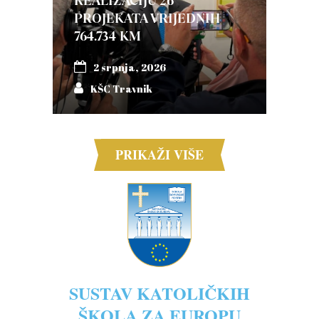
REALIZACIJU 26
PROJEKATA VRIJEDNIH
764.734 KM
2 srpnja, 2026
KŠC Travnik
PRIKAŽI VIŠE
SUSTAV KATOLIČKIH
ŠKOLA ZA EUROPU