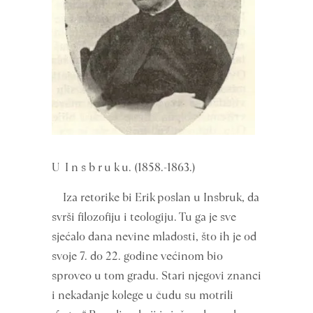
U I n s b r u k u. (1858.-1863.)
Iza retorike bi Erik poslan u Insbruk, da
svrši filozofiju i teologiju. Tu ga je sve
sjećalo dana nevine mladosti, što ih je od
svoje 7. do 22. godine većinom bio
sproveo u tom gradu. Stari njegovi znanci
i nekadanje kolege u čudu su motrili