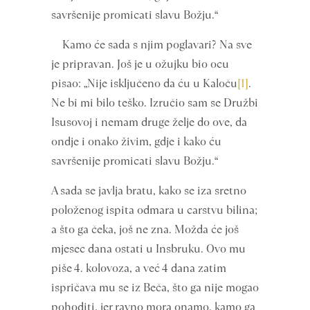
savršenije promicati slavu Božju.“
Kamo će sada s njim poglavari? Na sve
je pripravan. Još je u ožujku bio ocu
pisao: „Nije isključeno da ću u Kaloču
[1]
.
Ne bi mi bilo teško. Izručio sam se Družbi
Isusovoj i nemam druge želje do ove, da
ondje i onako živim, gdje i kako ću
savršenije promicati slavu Božju.“
A sada se javlja bratu, kako se iza sretno
položenog ispita odmara u carstvu bilina;
a što ga čeka, još ne zna. Možda će još
mjesec dana ostati u Insbruku. Ovo mu
piše 4. kolovoza, a već 4 dana zatim
ispričava mu se iz Beča, što ga nije mogao
pohoditi, jer ravno mora onamo, kamo ga