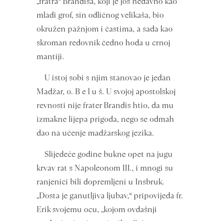
„fratra“ Brandisa, koji je još nedavno kao
mladi grof, sin odličnog velikaša, bio
okružen pažnjom i častima, a sada kao
skroman redovnik čedno hoda u crnoj
mantiji.
U istoj sobi s njim stanovao je jedan
Madžar, o. B e l u š. U svojoj apostolskoj
revnosti nije frater Brandis htio, da mu
izmakne lijepa prigoda, nego se odmah
dao na učenje madžarskog jezika.
Slijedeće godine bukne opet na jugu
krvav rat s Napoleonom III., i mnogi su
ranjenici bili dopremljeni u Insbruk.
„Dosta je ganutljiva ljubav,“ pripovijeda fr.
Erik svojemu ocu, „kojom ovdašnji