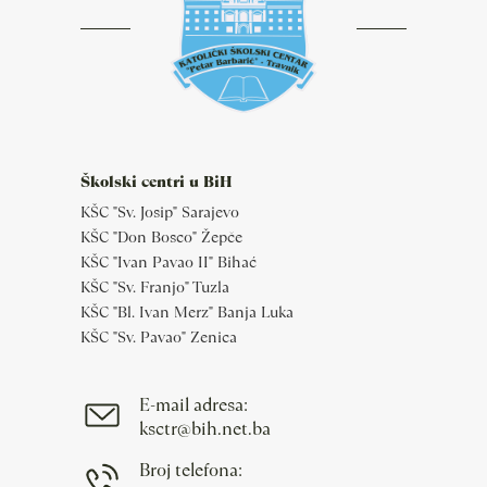
Školski centri u BiH
KŠC "Sv. Josip" Sarajevo
KŠC "Don Bosco" Žepče
KŠC "Ivan Pavao II" Bihać
KŠC "Sv. Franjo" Tuzla
KŠC "Bl. Ivan Merz" Banja Luka
KŠC "Sv. Pavao" Zenica
E-mail adresa:
ksctr@bih.net.ba
Broj telefona: