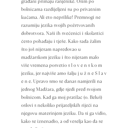
građani primaju ranjenike. Osim po
bolnicama razdijeljeni su po privatnim
kućama. Ali eto neprilike! Premnogi ne
razumiju jezika svojih požrtvovanih
dobrotvora. Naši ih svećenici i skolastici
često pohađaju i tješe. Kako sada žalim
što još nijesam napredovao u
madžarskom jeziku i što nijesam malo
više vremena posvetio s l o v e n s k o m
jeziku, jer najviše amo šalju j u ž n e S l a v
e n e. Upravo smo se danas namjerili na
jednog Madžara, gdje sjedi pred svojom
bolnicom. Kad ga moj pratilac (o. Beluš)
oslovi s nekoliko prijateljskih riječi na
njegovu materinjem jeziku. Da si ga vidio,
kako se iznenadio, a od veselja kao da se