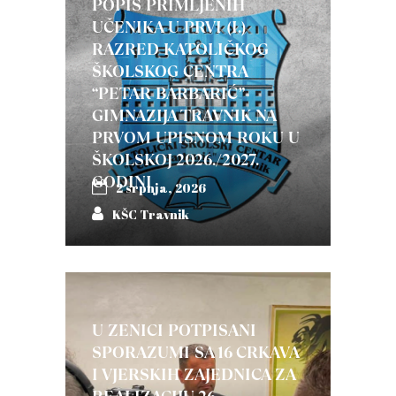
POPIS PRIMLJENIH
UČENIKA U PRVI (I.)
RAZRED KATOLIČKOG
ŠKOLSKOG CENTRA
“PETAR BARBARIĆ”-
GIMNAZIJA TRAVNIK NA
PRVOM UPISNOM ROKU U
ŠKOLSKOJ 2026./2027.
GODINI
2 srpnja, 2026
KŠC Travnik
U ZENICI POTPISANI
SPORAZUMI SA 16 CRKAVA
I VJERSKIH ZAJEDNICA ZA