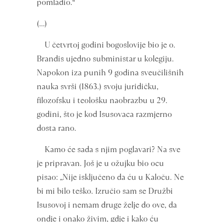
pomladio.“
(…)
U četvrtoj godini bogoslovije bio je o.
Brandis ujedno subministar u kolegiju.
Napokon iza punih 9 godina sveučilišnih
nauka svrši (1863.) svoju juridičku,
filozofsku i teološku naobrazbu u 29.
godini, što je kod Isusovaca razmjerno
dosta rano.
Kamo će sada s njim poglavari? Na sve
je pripravan. Još je u ožujku bio ocu
pisao: „Nije isključeno da ću u Kaloču. Ne
bi mi bilo teško. Izručio sam se Družbi
Isusovoj i nemam druge želje do ove, da
ondje i onako živim, gdje i kako ću