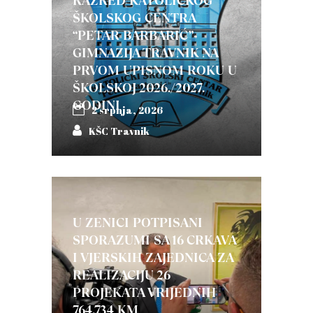
RAZRED KATOLIČKOG
ŠKOLSKOG CENTRA
“PETAR BARBARIĆ”-
GIMNAZIJA TRAVNIK NA
PRVOM UPISNOM ROKU U
ŠKOLSKOJ 2026./2027.
GODINI
2 srpnja, 2026
KŠC Travnik
U ZENICI POTPISANI
SPORAZUMI SA 16 CRKAVA
I VJERSKIH ZAJEDNICA ZA
REALIZACIJU 26
PROJEKATA VRIJEDNIH
764.734 KM