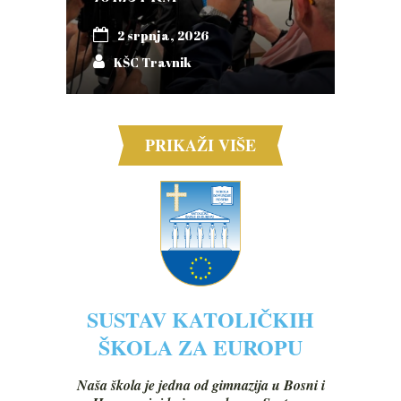
2 srpnja, 2026
KŠC Travnik
PRIKAŽI VIŠE
SUSTAV KATOLIČKIH
ŠKOLA ZA EUROPU
Naša škola je jedna od gimnazija u Bosni i