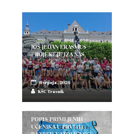
JOŠ JEDAN ERASMUS +
PROJEKT JE IZA NAS
6 srpnja, 2026
KŠC Travnik
POPIS PRIMLJENIH
UČENIKA U PRVI (I.)