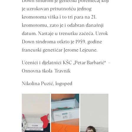
Down sindrom je genetski poremećaj koji
je uzrokovan prisutnošću jednog
kromosoma viška i to tri para na 21.
kromosomu, zato je i odabran današnji
datum. Nastaje u trenutku začeća. Uzrok
Down sindroma otkrio je 1959. godine
francuski genetičar Jerome Lejeune.
Učenici i djelatnici KŠC „Petar Barbarić“ –
Osnovna škola Travnik
Nikolina Puzić, logoped