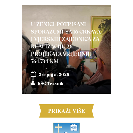
U ZENICI POTPISANI
SPORAZUMI SA 16 CRKAVA
I VJERSKIH ZAJEDNICA ZA
REALIZACIJU 26
PROJEKATA VRIJEDNIH
764.734 KM
2 srpnja, 2026
KŠC Travnik
PRIKAŽI VIŠE