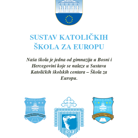
SUSTAV KATOLIČKIH
ŠKOLA ZA EUROPU
Naša škola je jedna od gimnazija u Bosni i
Hercegovini koje se nalaze u Sustavu
Katoličkih školskih centara – Škola za
Europu.