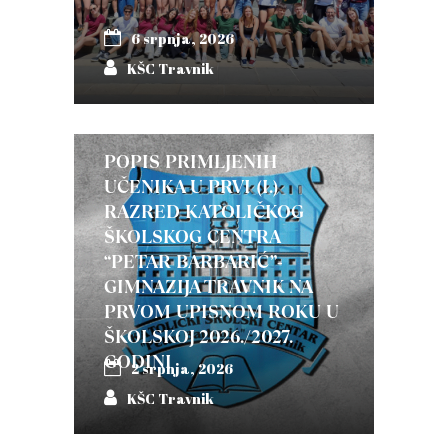
6 srpnja, 2026
KŠC Travnik
POPIS PRIMLJENIH
UČENIKA U PRVI (I.)
RAZRED KATOLIČKOG
ŠKOLSKOG CENTRA
“PETAR BARBARIĆ”-
GIMNAZIJA TRAVNIK NA
PRVOM UPISNOM ROKU U
ŠKOLSKOJ 2026./2027.
GODINI
2 srpnja, 2026
KŠC Travnik