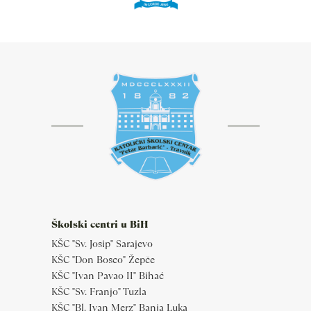
Školski centri u BiH
KŠC "Sv. Josip" Sarajevo
KŠC "Don Bosco" Žepče
KŠC "Ivan Pavao II" Bihać
KŠC "Sv. Franjo" Tuzla
KŠC "Bl. Ivan Merz" Banja Luka