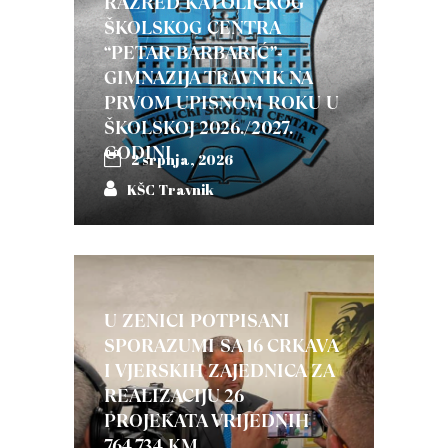
RAZRED KATOLIČKOG
ŠKOLSKOG CENTRA
“PETAR BARBARIĆ”-
GIMNAZIJA TRAVNIK NA
PRVOM UPISNOM ROKU U
ŠKOLSKOJ 2026./2027.
GODINI
2 srpnja, 2026
KŠC Travnik
U ZENICI POTPISANI
SPORAZUMI SA 16 CRKAVA
I VJERSKIH ZAJEDNICA ZA
REALIZACIJU 26
PROJEKATA VRIJEDNIH
764.734 KM