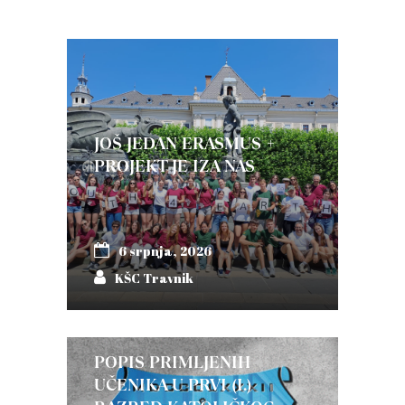
JOŠ JEDAN ERASMUS +
PROJEKT JE IZA NAS
6 srpnja, 2026
KŠC Travnik
POPIS PRIMLJENIH
UČENIKA U PRVI (I.)