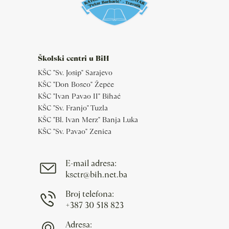
Školski centri u BiH
KŠC "Sv. Josip" Sarajevo
KŠC "Don Bosco" Žepče
KŠC "Ivan Pavao II" Bihać
KŠC "Sv. Franjo" Tuzla
KŠC "Bl. Ivan Merz" Banja Luka
KŠC "Sv. Pavao" Zenica
E-mail adresa:
ksctr@bih.net.ba
Broj telefona:
+387 30 518 823
Adresa: