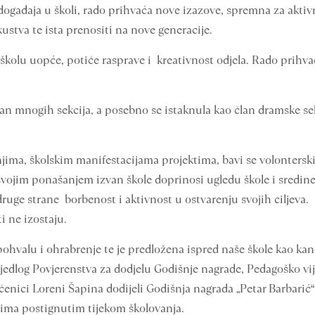
ogađaja u školi, rado prihvaća nove izazove, spremna za aktivno
kustva te ista prenositi na nove generacije.
 školu uopće, potiče rasprave i kreativnost odjela. Rado prihvać
lan mnogih sekcija, a posebno se istaknula kao član dramske sek
njima, školskim manifestacijama projektima, bavi se volonter
vojim ponašanjem izvan škole doprinosi ugledu škole i sredine u
druge strane borbenost i aktivnost u ostvarenju svojih ciljeva.
ti ne izostaju.
hvalu i ohrabrenje te je predložena ispred naše škole kao ka
rijedlog Povjerenstva za dodjelu Godišnje nagrade, Pedagoško vij
enici Loreni Šapina dodijeli Godišnja nagrada „Petar Barbarić“
tima postignutim tijekom školovanja.