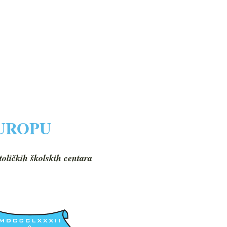
EUROPU
toličkih školskih centara