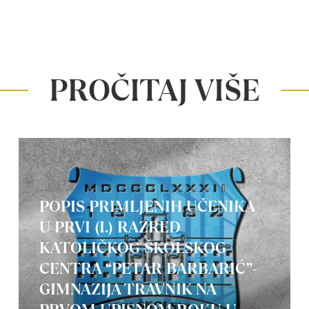
PROČITAJ VIŠE
POPIS PRIMLJENIH UČENIKA
U PRVI (I.) RAZRED
KATOLIČKOG ŠKOLSKOG
CENTRA “PETAR BARBARIĆ”-
GIMNAZIJA TRAVNIK NA