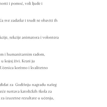
sti i pomoć, voli ljude i
a sve zadatke i trudi se obaviti ih
cije, sekcije animatora i volontera
skim i humanitarnim radom,
 kojoj živi. Krasi ju
 Učenica korisno i kvalitetno
ndidat za Godišnju nagradu našeg
eće sustava katoličkih škola za
 za izuzetne rezultate u učenju,