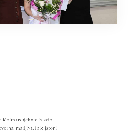
 odličnim uspjehom iz svih
rna, marljiva, inicijator i