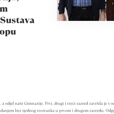
im
 Sustava
ropu
 odjel naše Gimnazije. Prvi, drugi i treći razred završila je s
anjem bez ijednog izostanka u prvom i drugom razredu. Odgovo