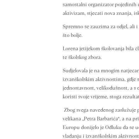
samostalni organizator pojedinih d
aktivizam, stjecati nova znanja, is
Spremno se zauzima za odjel, ali i
što bolje.
Lorena jetijekom školovanja bila č
te školskog zbora.
Sudjelovala je na mnogim natjeca
izvanškolskim aktivnostima, gdje s
jednostavnost, velikodušnost, a s 
koristi svoje vrijeme, stoga rezulta
Zbog svega navedenog zaslužuje po
velikana „Petra Barbarića“, a na p
Europu donijelo je Odluku da se uč
vladanju i izvanškolskim aktivnos