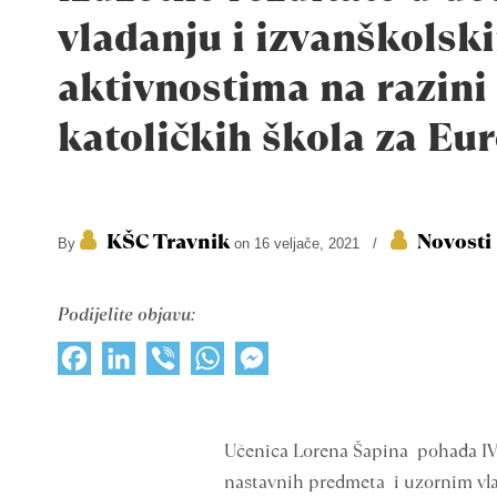
vladanju i izvanškolsk
aktivnostima na razini
katoličkih škola za Eu
KŠC Travnik
Novosti
By
on 16 veljače, 2021
/
Podijelite objavu:
Facebook
LinkedIn
Viber
WhatsApp
Messenger
Učenica Lorena Šapina pohađa IV. a
nastavnih predmeta i uzornim vlad