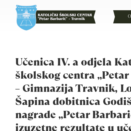
O
Učenica IV. a odjela Ka
školskog centra „Petar
– Gimnazija Travnik, L
Šapina dobitnica Godi
nagrade „Petar Barbari
izuzetne rezultate u uč