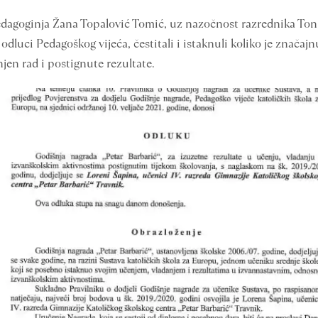
edagoginja Žana Topalović Tomić, uz nazočnost razrednika Tonij
odluci Pedagoškog vijeća, čestitali i istaknuli koliko je značaj
njen rad i postignute rezultate.