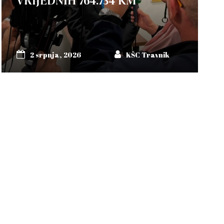
VRIJEDNIH 764.734 KM
2 srpnja, 2026
KŠC Travnik