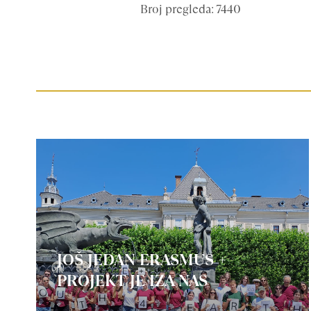
Broj pregleda: 7440
JOŠ JEDAN ERASMUS +
PROJEKT JE IZA NAS