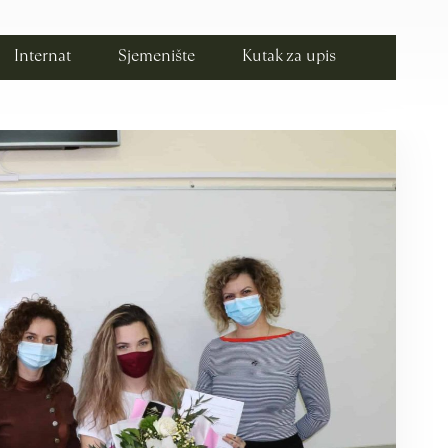
Internat
Sjemenište
Kutak za upis