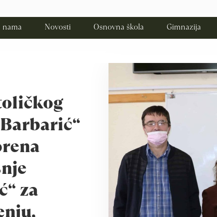
 nama
Novosti
Osnovna škola
Gimnazija
toličkog
 Barbarić“
orena
šnje
ć“ za
enju,