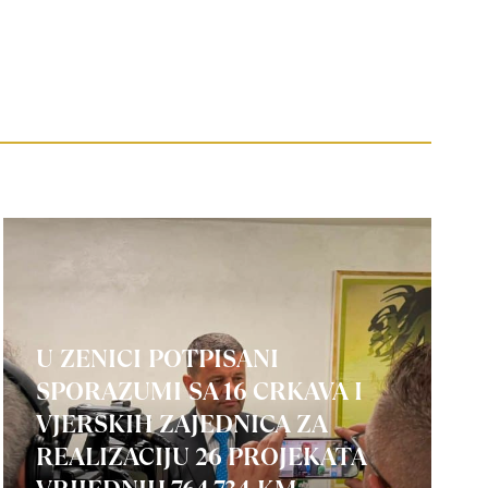
U ZENICI POTPISANI
SPORAZUMI SA 16 CRKAVA I
VJERSKIH ZAJEDNICA ZA
REALIZACIJU 26 PROJEKATA