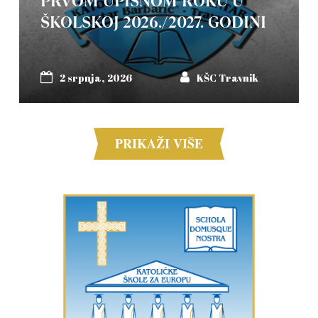
PRVOM UPISNOM ROKU U
ŠKOLSKOJ 2026./2027. GODINI
2 srpnja, 2026
KŠC Travnik
PRIKAŽI VIŠE