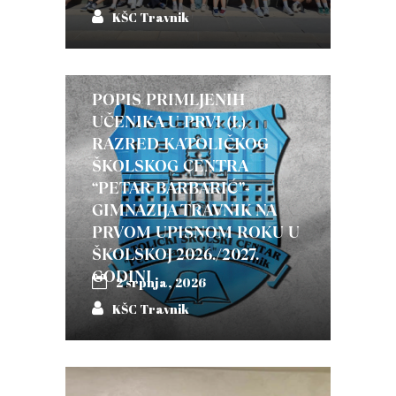
KŠC Travnik
POPIS PRIMLJENIH
UČENIKA U PRVI (I.)
RAZRED KATOLIČKOG
ŠKOLSKOG CENTRA
“PETAR BARBARIĆ”-
GIMNAZIJA TRAVNIK NA
PRVOM UPISNOM ROKU U
ŠKOLSKOJ 2026./2027.
GODINI
2 srpnja, 2026
KŠC Travnik