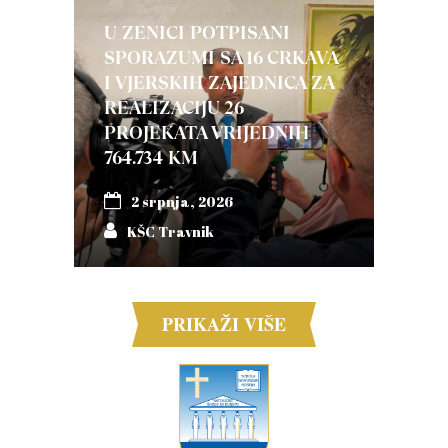
U ZENICI POTPISANI
SPORAZUMI SA 16 CRKAVA
I VJERSKIH ZAJEDNICA ZA
REALIZACIJU 26
PROJEKATA VRIJEDNIH
764.734 KM
2 srpnja, 2026
KŠC Travnik
PRIKAŽI VIŠE