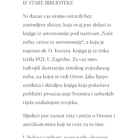
IZ STARE BIBLIOTEKE
Ni danas vas nismo ostavili bez
zanimljive sličice, koja ovaj put dolazi iz
knjige iz astronomije pod nazivom „Naše
nebo: crtice iz astronomije“, a koju je
napisao dr. O. Kučera. Knjiga je iz tiska
izišla 1921. U Zagrebu. Za vas smo
izdvojili ilustraciju zimskog zvjezdanog
neba, na kojoj se vidi Orion. Jako lijepo
uređena i detaljna knjiga koja pokušava
približiti proučavanje Svemira i nebeskih
tijela ondašnjem čovjeku.
Sljedeći put saznat ćete i priču o Orionu i
antičkom mitu koji se veže za to ime.
U ljubavi i milosti, puni nade, obasjani