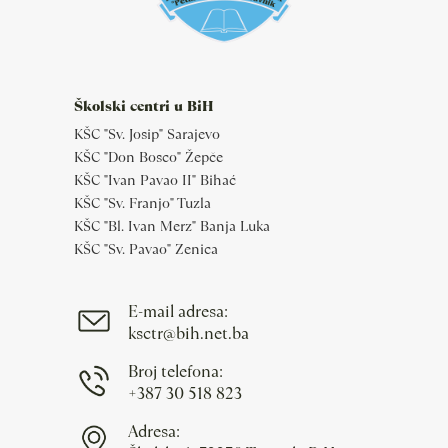
Školski centri u BiH
KŠC "Sv. Josip" Sarajevo
KŠC "Don Bosco" Žepče
KŠC "Ivan Pavao II" Bihać
KŠC "Sv. Franjo" Tuzla
KŠC "Bl. Ivan Merz" Banja Luka
KŠC "Sv. Pavao" Zenica
E-mail adresa:
ksctr@bih.net.ba
Broj telefona:
+387 30 518 823
Adresa: