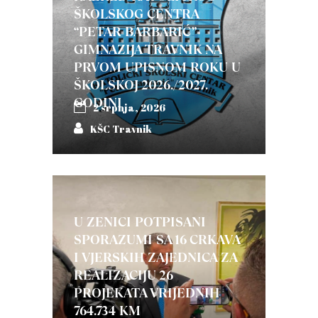
ŠKOLSKOG CENTRA
“PETAR BARBARIĆ”-
GIMNAZIJA TRAVNIK NA
PRVOM UPISNOM ROKU U
ŠKOLSKOJ 2026./2027.
GODINI
2 srpnja, 2026
KŠC Travnik
U ZENICI POTPISANI
SPORAZUMI SA 16 CRKAVA
I VJERSKIH ZAJEDNICA ZA
REALIZACIJU 26
PROJEKATA VRIJEDNIH
764.734 KM