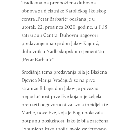
Tradiconalna predbožićna duhovna
obnova za djelatnike Katoličkog školskog
centra „Petar Barbarić“ održana je u
utorak, 22. prosinca 2020. godine, u 11.15
sati u auli Centra. Duhovni nagovor i
predavanje imao je don Jakov Kajinić,
duhovnik u Nadbiskupskom sjemeništu
„Petar Barbarić“.
Središnja tema predavanja bila je Blažena
Djevica Marija. Vraćajući se na prve
stranice Biblije, don Jakov je povezao
neposlušnost prve Eve koja nije željela
preuzeti odgovornost za svoja (ne)djela te
Marije, nove Eve, koja je Bogu pokazala
potpunu poslušnost. Iako je bila zatečena
i zbunjena kako spojiti svoje zavjetovano