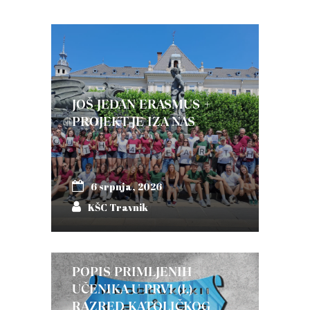
JOŠ JEDAN ERASMUS +
PROJEKT JE IZA NAS
6 srpnja, 2026
KŠC Travnik
POPIS PRIMLJENIH
UČENIKA U PRVI (I.)
RAZRED KATOLIČKOG