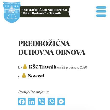
PREDBOŽIĆNA
DUHOVNA OBNOVA
KŠC Travnik
By
on 22 prosinca, 2020
Novosti
/
Podijelite objavu:
Facebook
LinkedIn
Viber
WhatsApp
Messenger