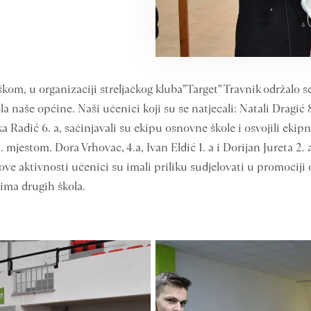
m, u organizaciji streljačkog kluba”Target” Travnik održalo se 
 naše općine. Naši učenici koji su se natjecali: Natali Dragić 8.
uka Radić 6. a, sačinjavali su ekipu osnovne škole i osvojili ekip
mjestom. Dora Vrhovac, 4.a, Ivan Eldić 1. a i Dorijan Jureta 2. 
ove aktivnosti učenici su imali priliku sudjelovati u promociji 
ima drugih škola.