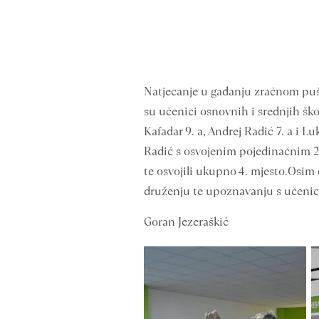
Natjecanje u gađanju zračnom puško
su učenici osnovnih i srednjih škola
Kafadar 9. a, Andrej Radić 7. a i L
Radić s osvojenim pojedinačnim 2. 
te osvojili ukupno 4. mjesto.Osim 
druženju te upoznavanju s učenic
Goran Jezeraškić