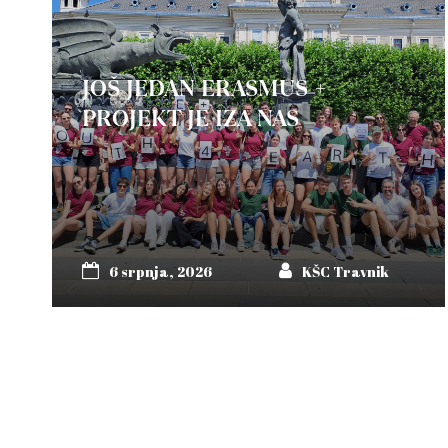
JOŠ JEDAN ERASMUS +
PROJEKT JE IZA NAS
6 srpnja, 2026
KŠC Travnik