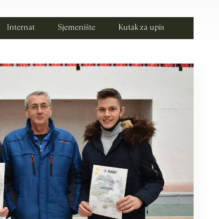
Internat
Sjemenište
Kutak za upis