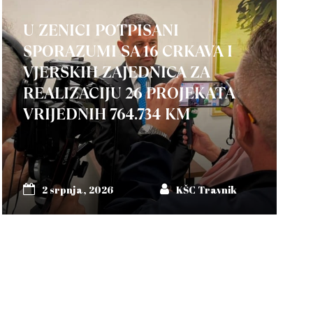
U ZENICI POTPISANI
SPORAZUMI SA 16 CRKAVA I
VJERSKIH ZAJEDNICA ZA
REALIZACIJU 26 PROJEKATA
VRIJEDNIH 764.734 KM
2 srpnja, 2026
KŠC Travnik