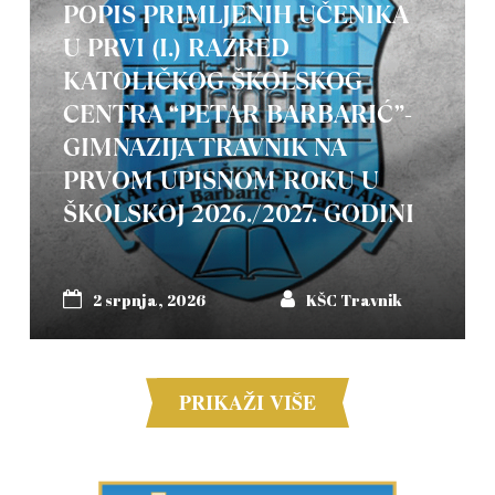
POPIS PRIMLJENIH UČENIKA
U PRVI (I.) RAZRED
KATOLIČKOG ŠKOLSKOG
CENTRA “PETAR BARBARIĆ”-
GIMNAZIJA TRAVNIK NA
PRVOM UPISNOM ROKU U
ŠKOLSKOJ 2026./2027. GODINI
2 srpnja, 2026
KŠC Travnik
PRIKAŽI VIŠE