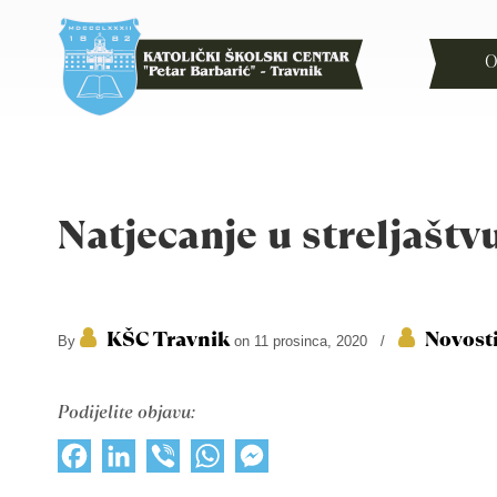
O
Natjecanje u streljaštv
KŠC Travnik
Novost
By
on 11 prosinca, 2020
/
Podijelite objavu:
Facebook
LinkedIn
Viber
WhatsApp
Messenger