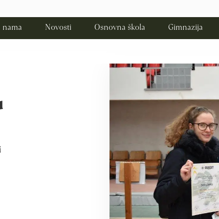
 nama
Novosti
Osnovna škola
Gimnazija
u
i