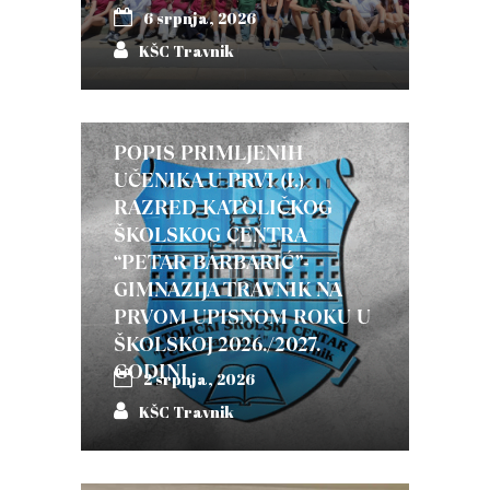
6 srpnja, 2026
KŠC Travnik
POPIS PRIMLJENIH
UČENIKA U PRVI (I.)
RAZRED KATOLIČKOG
ŠKOLSKOG CENTRA
“PETAR BARBARIĆ”-
GIMNAZIJA TRAVNIK NA
PRVOM UPISNOM ROKU U
ŠKOLSKOJ 2026./2027.
GODINI
2 srpnja, 2026
KŠC Travnik