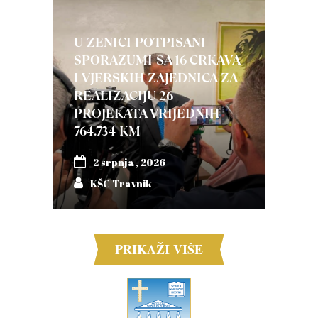
U ZENICI POTPISANI
SPORAZUMI SA 16 CRKAVA
I VJERSKIH ZAJEDNICA ZA
REALIZACIJU 26
PROJEKATA VRIJEDNIH
764.734 KM
2 srpnja, 2026
KŠC Travnik
PRIKAŽI VIŠE