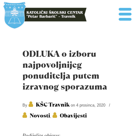
ODLUKA o izboru
najpovoljnijeg
ponuditelja putem
izravnog sporazuma
KŠC Travnik
By
on 4 prosinca, 2020
/
Novosti
Obavijesti
,
Podijelite objavu: