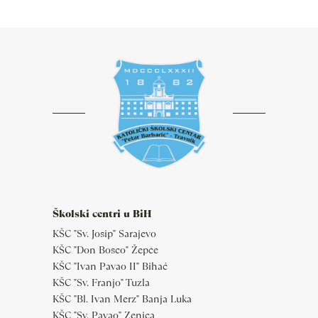
Školski centri u BiH
KŠC "Sv. Josip" Sarajevo
KŠC "Don Bosco" Žepče
KŠC "Ivan Pavao II" Bihać
KŠC "Sv. Franjo" Tuzla
KŠC "Bl. Ivan Merz" Banja Luka
KŠC "Sv. Pavao" Zenica