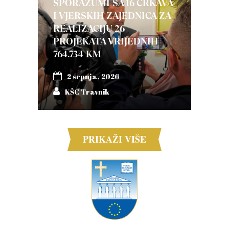
SPORAZUMI SA 16 CRKAVA
I VJERSKIH ZAJEDNICA ZA
REALIZACIJU 26
PROJEKATA VRIJEDNIH
764.734 KM
2 srpnja, 2026
KŠC Travnik
PRIKAŽI VIŠE