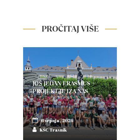
PROČITAJ VIŠE
JOŠ JEDAN ERASMUS +
PROJEKT JE IZA NAS
6 srpnja, 2026
KŠC Travnik