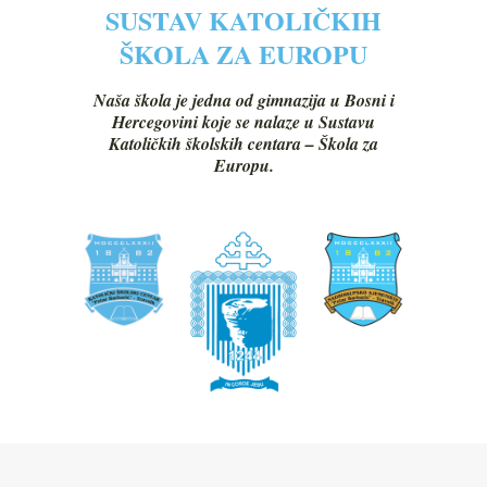
SUSTAV KATOLIČKIH
ŠKOLA ZA EUROPU
Naša škola je jedna od gimnazija u Bosni i
Hercegovini koje se nalaze u Sustavu
Katoličkih školskih centara – Škola za
Europu.