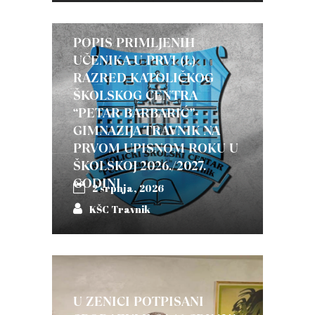
POPIS PRIMLJENIH
UČENIKA U PRVI (I.)
RAZRED KATOLIČKOG
ŠKOLSKOG CENTRA
“PETAR BARBARIĆ”-
GIMNAZIJA TRAVNIK NA
PRVOM UPISNOM ROKU U
ŠKOLSKOJ 2026./2027.
GODINI
2 srpnja, 2026
KŠC Travnik
U ZENICI POTPISANI