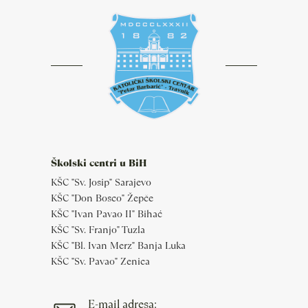
Školski centri u BiH
KŠC "Sv. Josip" Sarajevo
KŠC "Don Bosco" Žepče
KŠC "Ivan Pavao II" Bihać
KŠC "Sv. Franjo" Tuzla
KŠC "Bl. Ivan Merz" Banja Luka
KŠC "Sv. Pavao" Zenica
E-mail adresa: