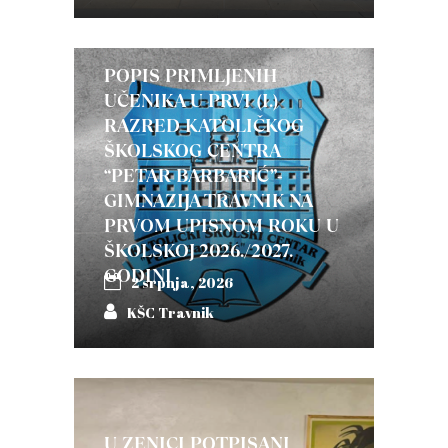
POPIS PRIMLJENIH
UČENIKA U PRVI (I.)
RAZRED KATOLIČKOG
ŠKOLSKOG CENTRA
“PETAR BARBARIĆ”-
GIMNAZIJA TRAVNIK NA
PRVOM UPISNOM ROKU U
ŠKOLSKOJ 2026./2027.
GODINI
2 srpnja, 2026
KŠC Travnik
U ZENICI POTPISANI