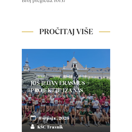
Broj pregleda: 10157
PROČITAJ VIŠE
JOŠ JEDAN ERASMUS +
PROJEKT JE IZA NAS
6 srpnja, 2026
KŠC Travnik