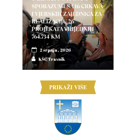
SPORAZUMI SA 16 CRKAVA
I VJERSKIH ZAJEDNICA ZA
REALIZACIJU 26
PROJEKATA VRIJEDNIH
764.734 KM
2 srpnja, 2026
KŠC Travnik
PRIKAŽI VIŠE