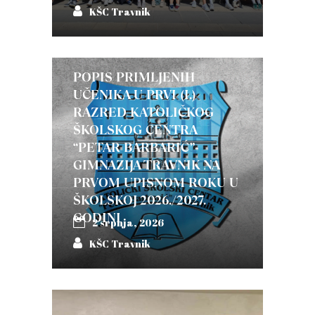
KŠC Travnik
POPIS PRIMLJENIH
UČENIKA U PRVI (I.)
RAZRED KATOLIČKOG
ŠKOLSKOG CENTRA
“PETAR BARBARIĆ”-
GIMNAZIJA TRAVNIK NA
PRVOM UPISNOM ROKU U
ŠKOLSKOJ 2026./2027.
GODINI
2 srpnja, 2026
KŠC Travnik