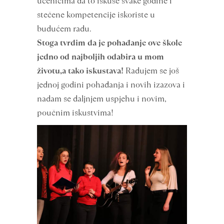
učenicima da to iskuse svake godine i
stečene kompetencije iskoriste u
budućem radu.
Stoga tvrdim da je pohađanje ove škole
jedno od najboljih odabira u mom
životu,a tako iskustava!
Radujem se još
jednoj godini pohađanja i novih izazova i
nadam se daljnjem uspjehu i novim,
poučnim iskustvima!