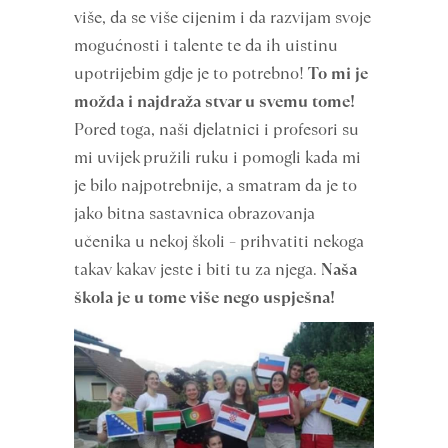
više, da se više cijenim i da razvijam svoje
mogućnosti i talente te da ih uistinu
upotrijebim gdje je to potrebno!
To mi je
možda i najdraža stvar u svemu tome!
Pored toga, naši djelatnici i profesori su
mi uvijek pružili ruku i pomogli kada mi
je bilo najpotrebnije, a smatram da je to
jako bitna sastavnica obrazovanja
učenika u nekoj školi – prihvatiti nekoga
takav kakav jeste i biti tu za njega.
Naša
škola je u tome više nego uspješna!