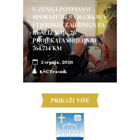
U ZENICI POTPISANI
SPORAZUMI SA 16 CRKAVA
I VJERSKIH ZAJEDNICA ZA
REALIZACIJU 26
PROJEKATA VRIJEDNIH
764.734 KM
2 srpnja, 2026
KŠC Travnik
PRIKAŽI VIŠE