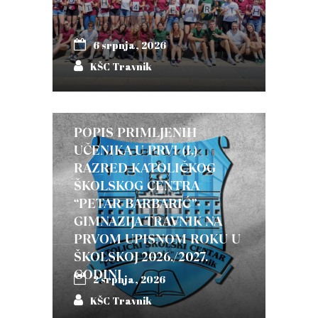
6 srpnja, 2026
KŠC Travnik
POPIS PRIMLJENIH
UČENIKA U PRVI (I.)
RAZRED KATOLIČKOG
ŠKOLSKOG CENTRA
“PETAR BARBARIĆ”-
GIMNAZIJA TRAVNIK NA
PRVOM UPISNOM ROKU U
ŠKOLSKOJ 2026./2027.
GODINI
2 srpnja, 2026
KŠC Travnik