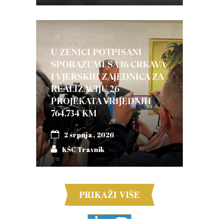
U ZENICI POTPISANI
SPORAZUMI SA 16 CRKAVA
I VJERSKIH ZAJEDNICA ZA
REALIZACIJU 26
PROJEKATA VRIJEDNIH
764.734 KM
2 srpnja, 2026
KŠC Travnik
PRIKAŽI VIŠE