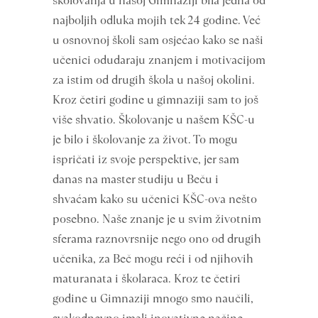
školovanja u našoj Gimnaziji bila jedna od
najboljih odluka mojih tek 24 godine. Već
u osnovnoj školi sam osjećao kako se naši
učenici odudaraju znanjem i motivacijom
za istim od drugih škola u našoj okolini.
Kroz četiri godine u gimnaziji sam to još
više shvatio. Školovanje u našem KŠC-u
je bilo i školovanje za život. To mogu
ispričati iz svoje perspektive, jer sam
danas na master studiju u Beču i
shvaćam kako su učenici KŠC-ova nešto
posebno. Naše znanje je u svim životnim
sferama raznovrsnije nego ono od drugih
učenika, za Beč mogu reći i od njihovih
maturanata i školaraca. Kroz te četiri
godine u Gimnaziji mnogo smo naučili,