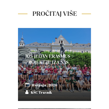
PROČITAJ VIŠE
JOŠ JEDAN ERASMUS +
PROJEKT JE IZA NAS
6 srpnja, 2026
KŠC Travnik