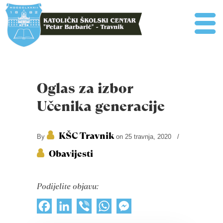
Oglas za izbor
Učenika generacije
KŠC Travnik
By
on 25 travnja, 2020
/
Obavijesti
Podijelite objavu:
Facebook
LinkedIn
Viber
WhatsApp
Messenger