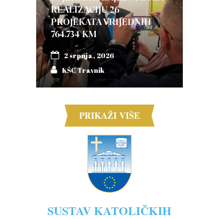
REALIZACIJU 26
PROJEKATA VRIJEDNIH
764.734 KM
2 srpnja, 2026
KŠC Travnik
PRIKAŽI VIŠE
SUSTAV KATOLIČKIH