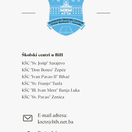
Školski centri u BiH
KŠC "Sv. Josip" Sarajevo
KŠC "Don Bosco" Žepče
KŠC "Ivan Pavao II" Bihać
KŠC "Sv. Franjo" Tuzla
KŠC "Bl. Ivan Merz" Banja Luka
KŠC "Sv. Pavao" Zenica
E-mail adresa:
ksctr@bih.net.ba