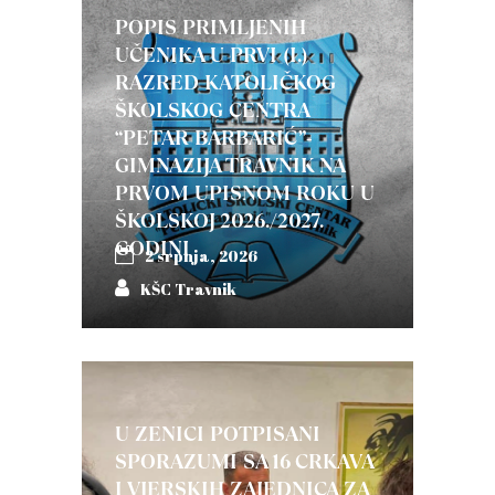
POPIS PRIMLJENIH
UČENIKA U PRVI (I.)
RAZRED KATOLIČKOG
ŠKOLSKOG CENTRA
“PETAR BARBARIĆ”-
GIMNAZIJA TRAVNIK NA
PRVOM UPISNOM ROKU U
ŠKOLSKOJ 2026./2027.
GODINI
2 srpnja, 2026
KŠC Travnik
U ZENICI POTPISANI
SPORAZUMI SA 16 CRKAVA
I VJERSKIH ZAJEDNICA ZA