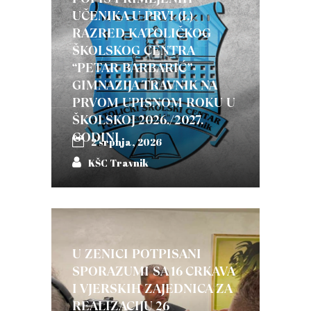
UČENIKA U PRVI (I.)
RAZRED KATOLIČKOG
ŠKOLSKOG CENTRA
“PETAR BARBARIĆ”-
GIMNAZIJA TRAVNIK NA
PRVOM UPISNOM ROKU U
ŠKOLSKOJ 2026./2027.
GODINI
2 srpnja, 2026
KŠC Travnik
U ZENICI POTPISANI
SPORAZUMI SA 16 CRKAVA
I VJERSKIH ZAJEDNICA ZA
REALIZACIJU 26