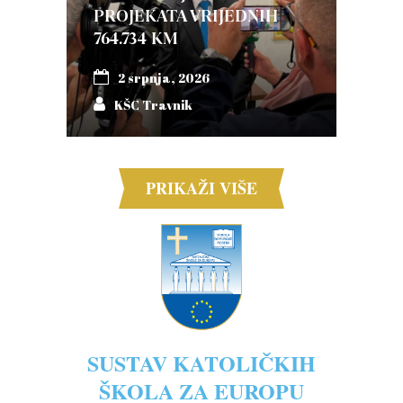
PROJEKATA VRIJEDNIH
764.734 KM
2 srpnja, 2026
KŠC Travnik
PRIKAŽI VIŠE
SUSTAV KATOLIČKIH
ŠKOLA ZA EUROPU