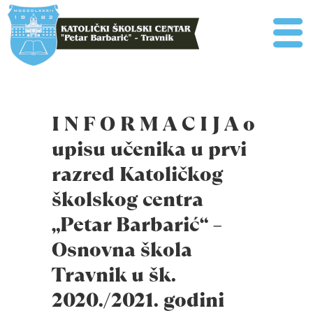
I N F O R M A C I J A o
upisu učenika u prvi
razred Katoličkog
školskog centra
„Petar Barbarić“ –
Osnovna škola
Travnik u šk.
2020./2021. godini