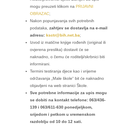
mogu preuzeti klikom na
PRIJAVNI
OBRAZAC
;
Nakon popunjavanja svih potrebnih
podataka,
zahtjev se dostavlja na e-mail
adresu:
ksctr@bih.net.ba
;
Izvod iz matične knjige rođenih (original ili
ovjerena preslika) dostavit će se
naknadno, o čemu će roditelji/skrbnici biti
informirani.
Termini testiranja djece kao i vrijeme
održavanja „Male škole“ bit će naknadno
objavljeni na web stranici Škole.
Sve potrebne informacije za upis mogu
se dobiti na kontakt telefone: 063/436-
139 i 063/611-630 ponedjeljkom,
srijedom i petkom u vremenskom
razdoblju od 10 do 12 sati.