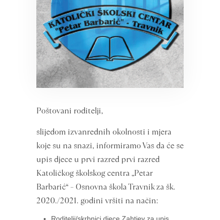
Poštovani roditelji,
slijedom izvanrednih okolnosti i mjera
koje su na snazi, informiramo Vas da će se
upis djece u prvi razred prvi razred
Katoličkog školskog centra „Petar
Barbarić“ – Osnovna škola Travnik za šk.
2020./2021. godini vršiti na način:
Roditelji/skrbnici djece Zahtjev za upis