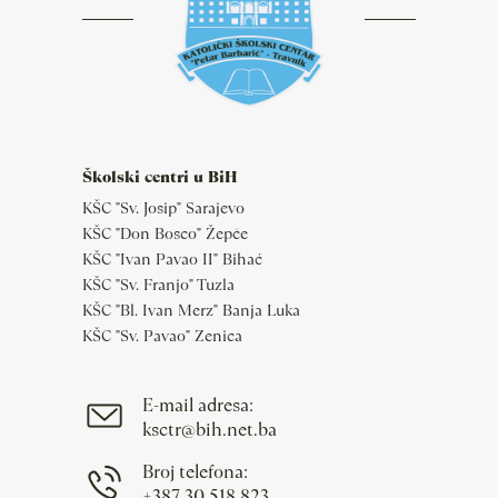
Školski centri u BiH
KŠC "Sv. Josip" Sarajevo
KŠC "Don Bosco" Žepče
KŠC "Ivan Pavao II" Bihać
KŠC "Sv. Franjo" Tuzla
KŠC "Bl. Ivan Merz" Banja Luka
KŠC "Sv. Pavao" Zenica
E-mail adresa:
ksctr@bih.net.ba
Broj telefona:
+387 30 518 823