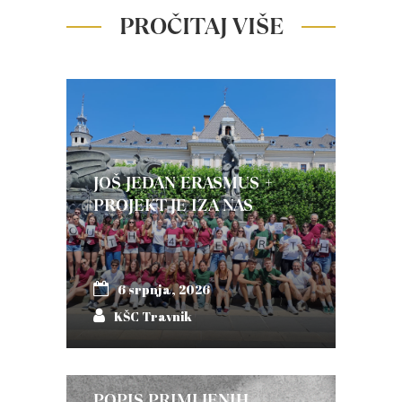
PROČITAJ VIŠE
JOŠ JEDAN ERASMUS +
PROJEKT JE IZA NAS
6 srpnja, 2026
KŠC Travnik
POPIS PRIMLJENIH