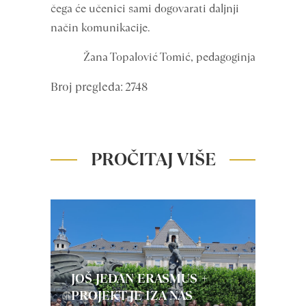
čega će učenici sami dogovarati daljnji
način komunikacije.
Žana Topalović Tomić, pedagoginja
Broj pregleda: 2748
PROČITAJ VIŠE
JOŠ JEDAN ERASMUS +
PROJEKT JE IZA NAS