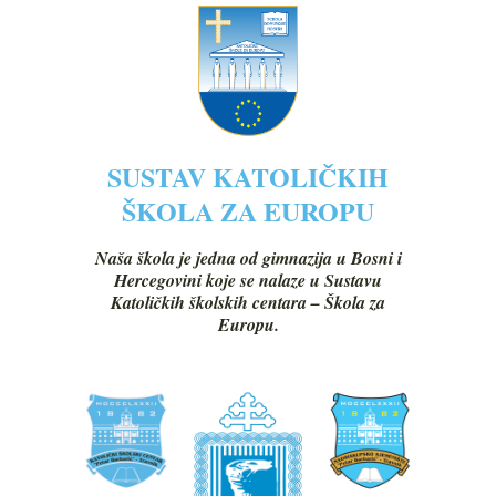
SUSTAV KATOLIČKIH
ŠKOLA ZA EUROPU
Naša škola je jedna od gimnazija u Bosni i
Hercegovini koje se nalaze u Sustavu
Katoličkih školskih centara – Škola za
Europu.