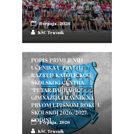
6 srpnja, 2026
KŠC Travnik
POPIS PRIMLJENIH
UČENIKA U PRVI (I.)
RAZRED KATOLIČKOG
ŠKOLSKOG CENTRA
“PETAR BARBARIĆ”-
GIMNAZIJA TRAVNIK NA
PRVOM UPISNOM ROKU U
ŠKOLSKOJ 2026./2027.
GODINI
2 srpnja, 2026
KŠC Travnik