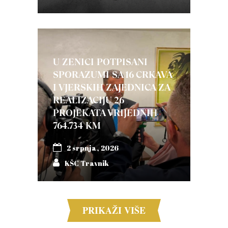
U ZENICI POTPISANI
SPORAZUMI SA 16 CRKAVA
I VJERSKIH ZAJEDNICA ZA
REALIZACIJU 26
PROJEKATA VRIJEDNIH
764.734 KM
2 srpnja, 2026
KŠC Travnik
PRIKAŽI VIŠE