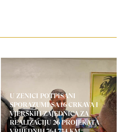
U ZENICI POTPISANI
SPORAZUMI SA 16 CRKAVA I
VJERSKIH ZAJEDNICA ZA
REALIZACIJU 26 PROJEKATA
VRIJEDNIH 764.734 KM