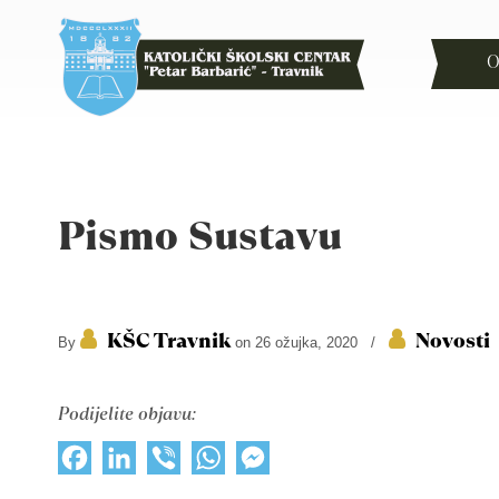
O
Pismo Sustavu
KŠC Travnik
Novosti
By
on 26 ožujka, 2020
/
Podijelite objavu:
Facebook
LinkedIn
Viber
WhatsApp
Messenger