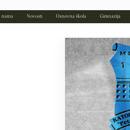
 nama
Novosti
Osnovna škola
Gimnazija