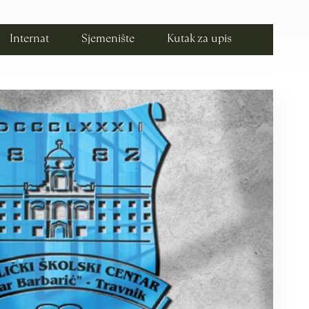
Internat
Sjemenište
Kutak za upis