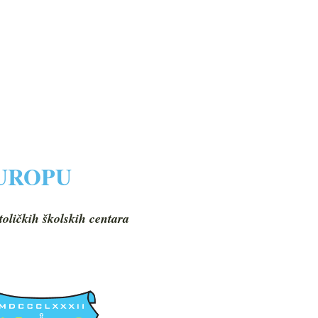
EUROPU
toličkih školskih centara