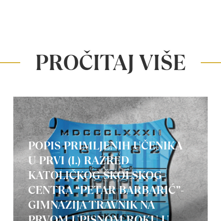
PROČITAJ VIŠE
POPIS PRIMLJENIH UČENIKA
U PRVI (I.) RAZRED
KATOLIČKOG ŠKOLSKOG
CENTRA “PETAR BARBARIĆ”-
GIMNAZIJA TRAVNIK NA
PRVOM UPISNOM ROKU U