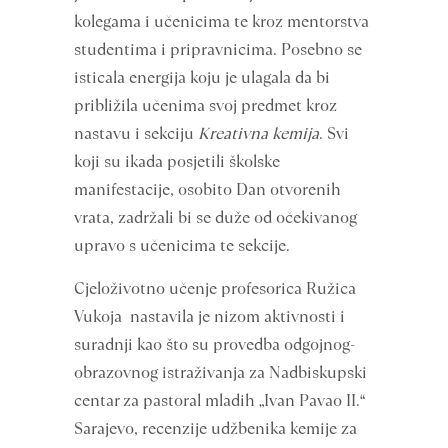
kolegama i učenicima te kroz mentorstva
studentima i pripravnicima. Posebno se
isticala energija koju je ulagala da bi
približila učenima svoj predmet kroz
nastavu i sekciju
Kreativna kemija
. Svi
koji su ikada posjetili školske
manifestacije, osobito Dan otvorenih
vrata, zadržali bi se duže od očekivanog
upravo s učenicima te sekcije.
Cjeloživotno učenje profesorica Ružica
Vukoja nastavila je nizom aktivnosti i
suradnji kao što su provedba odgojnog-
obrazovnog istraživanja za Nadbiskupski
centar za pastoral mladih „Ivan Pavao II.“
Sarajevo, recenzije udžbenika kemije za