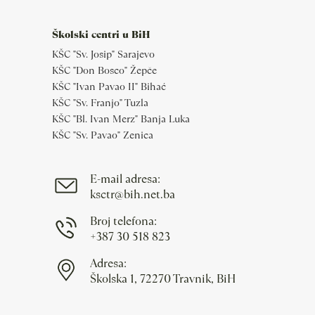
Školski centri u BiH
KŠC "Sv. Josip" Sarajevo
KŠC "Don Bosco" Žepče
KŠC "Ivan Pavao II" Bihać
KŠC "Sv. Franjo" Tuzla
KŠC "Bl. Ivan Merz" Banja Luka
KŠC "Sv. Pavao" Zenica
E-mail adresa:
ksctr@bih.net.ba
Broj telefona:
+387 30 518 823
Adresa:
Školska 1, 72270 Travnik, BiH