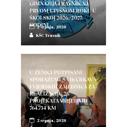
GIMNAZIJA TRAVNIK NA
PRVOM UPISNOM ROKU U
ŠKOLSKOJ 2026./2027.
GODINI
2 srpnja, 2026
KŠC Travnik
U ZENICI POTPISANI
SPORAZUMI SA 16 CRKAVA
I VJERSKIH ZAJEDNICA ZA
REALIZACIJU 26
PROJEKATA VRIJEDNIH
764.734 KM
2 srpnja, 2026