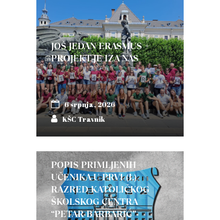
JOŠ JEDAN ERASMUS +
PROJEKT JE IZA NAS
6 srpnja, 2026
KŠC Travnik
POPIS PRIMLJENIH
UČENIKA U PRVI (I.)
RAZRED KATOLIČKOG
ŠKOLSKOG CENTRA
“PETAR BARBARIĆ”-