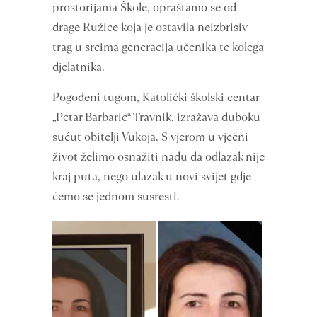
prostorijama Škole, opraštamo se od
drage Ružice koja je ostavila neizbrisiv
trag u srcima generacija učenika te kolega
djelatnika.
Pogođeni tugom, Katolički školski centar
„Petar Barbarić“ Travnik, izražava duboku
sućut obitelji Vukoja. S vjerom u vječni
život želimo osnažiti nadu da odlazak nije
kraj puta, nego ulazak u novi svijet gdje
ćemo se jednom susresti.