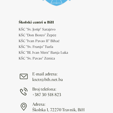
Školski centri u BiH
KŠC "Sv. Josip" Sarajevo
KŠC "Don Bosco" Žepče
KŠC "Ivan Pavao II" Bihać
KŠC "Sv. Franjo" Tuzla
KŠC "Bl. Ivan Merz" Banja Luka
KŠC "Sv. Pavao" Zenica
E-mail adresa:
ksctr@bih.net.ba
Broj telefona:
+387 30 518 823
Adresa:
Školska 1, 72270 Travnik, BiH