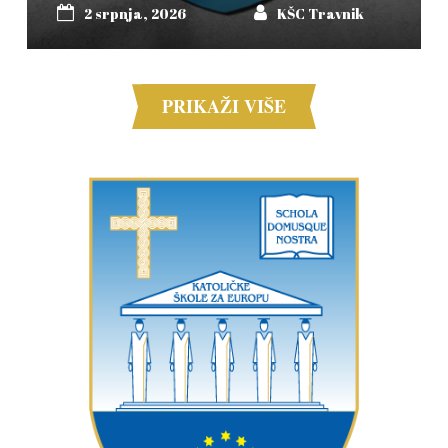
2 srpnja, 2026
KŠC Travnik
PRIKAŽI VIŠE