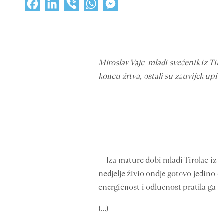
Facebook
LinkedIn
Viber
WhatsApp
Messenger
Miroslav Vajc, mladi svećenik iz Ti
koncu žrtva, ostali su zauvijek upi
Iza mature dobi mladi Tirolac iz B
nedjelje živio ondje gotovo jedino 
energičnost i odlučnost pratila ga 
(…)