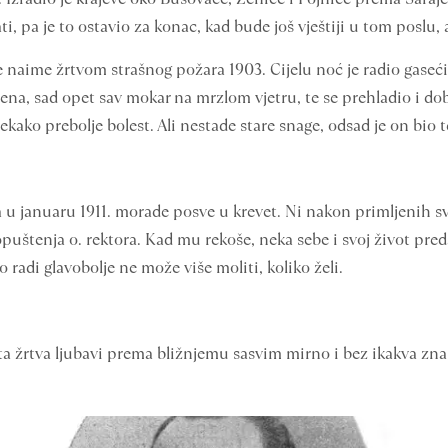
, pa je to ostavio za konac, kad bude još vještiji u tom poslu, al
 naime žrtvom strašnog požara 1903. Cijelu noć je radio gaseći 
mena, sad opet sav mokar na mrzlom vjetru, te se prehladio i d
nekako prebolje bolest. Ali nestade stare snage, odsad je on bio 
 u januaru 1911. morade posve u krevet. Ni nakon primljenih sv
opuštenja o. rektora. Kad mu rekoše, neka sebe i svoj život pred
o radi glavobolje ne može više moliti, koliko želi.
 žrtva ljubavi prema bližnjemu sasvim mirno i bez ikakva zna