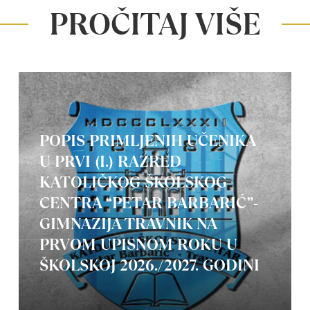
PROČITAJ VIŠE
POPIS PRIMLJENIH UČENIKA
U PRVI (I.) RAZRED
KATOLIČKOG ŠKOLSKOG
CENTRA “PETAR BARBARIĆ”-
GIMNAZIJA TRAVNIK NA
PRVOM UPISNOM ROKU U
ŠKOLSKOJ 2026./2027. GODINI