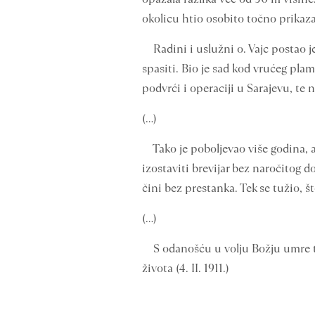
okolicu htio osobito točno prikazati
Radini i uslužni o. Vajc postao je
spasiti. Bio je sad kod vrućeg pla
podvrći i operaciji u Sarajevu, te 
(…)
Tako je poboljevao više godina, a
izostaviti brevijar bez naročitog d
čini bez prestanka. Tek se tužio, št
(…)
S odanošću u volju Božju umre ta
života (4. II. 1911.)