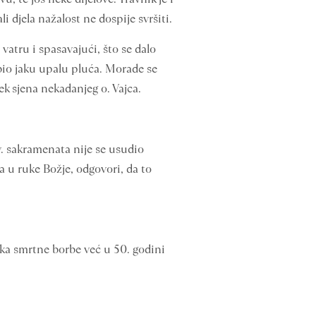
i djela nažalost ne dospije svršiti.
vatru i spasavajući, što se dalo
obio jaku upalu pluća. Morade se
tek sjena nekadanjeg o. Vajca.
. sakramenata nije se usudio
a u ruke Božje, odgovori, da to
ka smrtne borbe već u 50. godini