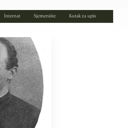
Internat
Sjemenište
Kutak za upis