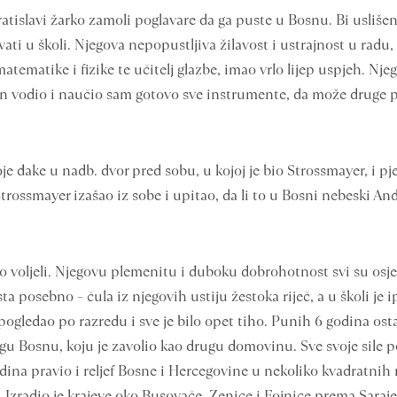
islavi žarko zamoli poglavare da ga puste u Bosnu. Bi uslišen.
ati u školi. Njegova nepopustljiva žilavost i ustrajnost u radu
tematike i fizike te učitelj glazbe, imao vrlo lijep uspjeh. Nj
on vodio i naučio sam gotovo sve instrumente, da može druge 
đake u nadb. dvor pred sobu, u kojoj je bio Strossmayer, i pjeva
trossmayer izašao iz sobe i upitao, da li to u Bosni nebeski Anđ
oljeli. Njegovu plemenitu i duboku dobrohotnost svi su osjećal
ta posebno – čula iz njegovih ustiju žestoka riječ, a u školi je
pogledao po razredu i sve je bilo opet tiho. Punih 6 godina osta
agu Bosnu, koju je zavolio kao drugu domovinu. Sve svoje sile po
odina pravio i reljef Bosne i Hercegovine u nekoliko kvadratnih 
 Izradio je krajeve oko Busovače, Zenice i Fojnice prema Sarajevu