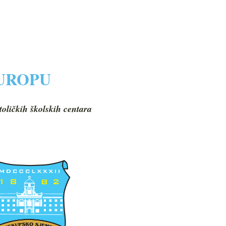
EUROPU
toličkih školskih centara