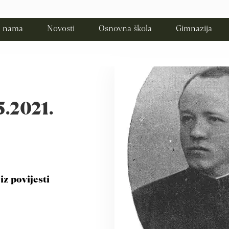
 nama
Novosti
Osnovna škola
Gimnazija
5.2021.
z povijesti