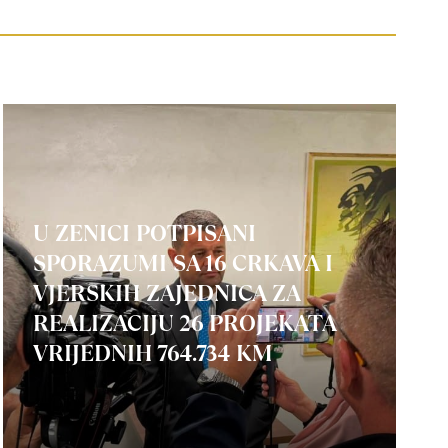
U ZENICI POTPISANI
SPORAZUMI SA 16 CRKAVA I
VJERSKIH ZAJEDNICA ZA
REALIZACIJU 26 PROJEKATA
VRIJEDNIH 764.734 KM