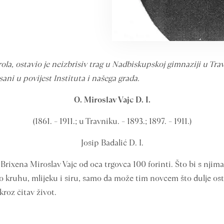
rola, ostavio je neizbrisiv trag u Nadbiskupskoj gimnaziji u Tra
sani u povijest Instituta i našega grada.
O. Miroslav Vajc D. I.
(1861. – 1911.; u Travniku. – 1893.; 1897. – 1911.)
Josip Badalić D. I.
rixena Miroslav Vajc od oca trgovca 100 forinti. Što bi s njima?
o kruhu, mlijeku i siru, samo da može tim novcem što dulje ostati
kroz čitav život.