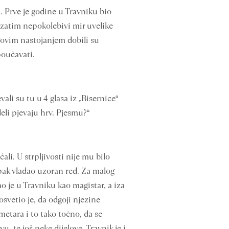
 Prve je godine u Travniku bio
, zatim nepokolebivi mir uvelike
egovim nastojanjem dobili su
poučavati.
li su tu u 4 glasa iz „Bisernice“
eli pjevaju hrv. Pjesmu?“
i. U strpljivosti nije mu bilo
 ipak vladao uzoran red. Za malog
o je u Travniku kao magistar, a iza
svetio je, da odgoji njezine
metara i to tako točno, da se
, te još neke dijelove. Travnik je i