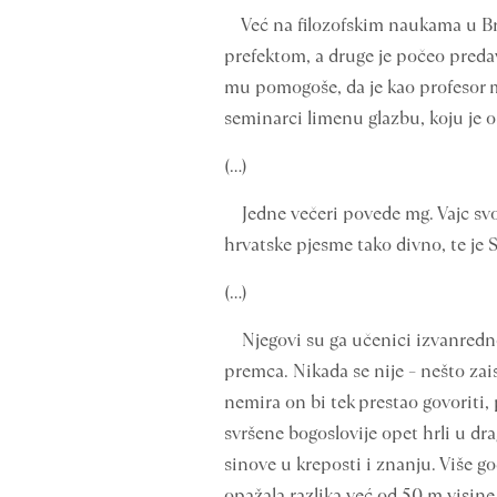
Već na filozofskim naukama u Brat
prefektom, a druge je počeo predav
mu pomogoše, da je kao profesor ma
seminarci limenu glazbu, koju je 
(…)
Jedne večeri povede mg. Vajc svoje 
hrvatske pjesme tako divno, te je S
(…)
Njegovi su ga učenici izvanredno v
premca. Nikada se nije – nešto zais
nemira on bi tek prestao govoriti, 
svršene bogoslovije opet hrli u dr
sinove u kreposti i znanju. Više g
opažala razlika već od 50 m visine.